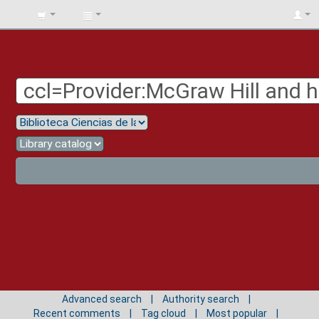
BIBLIOTECA
UNIV.
SURCOLOMBIANA
Advanced search
Authority search
Recent comments
Tag cloud
Most popular