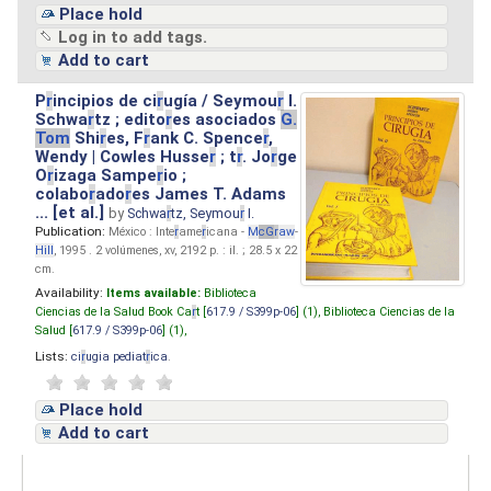
Place hold
Log in to add tags.
Add to cart
P
r
incipios de ci
r
ugía / Seymou
r
I.
Schwa
r
tz ; edito
r
es asociados
G.
Tom
Shi
r
es, F
r
ank C. Spence
r
,
Wendy | Cowles Husse
r
; t
r
. Jo
r
ge
O
r
izaga Sampe
r
io ;
colabo
r
ado
r
es James T. Adams
... [et al.]
by
Schwa
r
tz, Seymou
r
I.
Publication:
México : Inte
r
ame
r
icana -
M
cG
r
aw
-
Hill
, 1995 . 2 volúmenes, xv, 2192 p. : il. ; 28.5 x 22
cm.
Availability:
Items available:
Biblioteca
Ciencias de la Salud Book Ca
r
t [
617.9 / S399p-06
] (1),
Biblioteca Ciencias de la
Salud [
617.9 / S399p-06
] (1),
Lists:
ci
r
ugia pediat
r
ica
.
Place hold
Add to cart