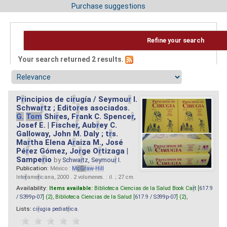
Purchase suggestions
Refine your search
Your search returned 2 results.
P
r
incipios de ci
r
ugía / Seymou
r
I.
Schwa
r
tz ; Edito
r
es asociados.
G.
Tom
Shi
r
es, F
r
ank C. Spence
r
,
Josef E. | Fische
r
, Aub
r
ey C.
Galloway, John M. Daly ; t
r
s.
Ma
r
tha Elena A
r
aiza M., José
Pé
r
ez Gómez, Jo
r
ge O
r
tizaga |
Sampe
r
io
by
Schwa
r
tz, Seymou
r
I.
Publication:
México :
M
cG
r
aw
-
Hill
Inte
r
ame
r
icana, 2000 . 2 volumenes. : il. ; 27 cm.
Availability:
Items available:
Biblioteca Ciencias de la Salud Book Ca
r
t [
617.9
/ S399p-07
] (2),
Biblioteca Ciencias de la Salud [
617.9 / S399p-07
] (2),
Lists:
ci
r
ugia pediat
r
ica
.