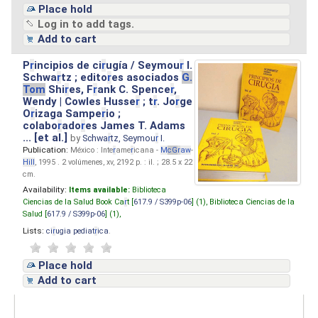
Place hold
Log in to add tags.
Add to cart
P
r
incipios de ci
r
ugía / Seymou
r
I.
Schwa
r
tz ; edito
r
es asociados
G.
Tom
Shi
r
es, F
r
ank C. Spence
r
,
Wendy | Cowles Husse
r
; t
r
. Jo
r
ge
O
r
izaga Sampe
r
io ;
colabo
r
ado
r
es James T. Adams
... [et al.]
by
Schwa
r
tz, Seymou
r
I.
Publication:
México : Inte
r
ame
r
icana -
M
cG
r
aw
-
Hill
, 1995 . 2 volúmenes, xv, 2192 p. : il. ; 28.5 x 22
cm.
Availability:
Items available:
Biblioteca
Ciencias de la Salud Book Ca
r
t [
617.9 / S399p-06
] (1),
Biblioteca Ciencias de la
Salud [
617.9 / S399p-06
] (1),
Lists:
ci
r
ugia pediat
r
ica
.
Place hold
Add to cart