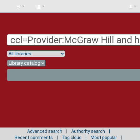
BIBLIOTECA
UNIV.
SURCOLOMBIANA
Advanced search
Authority search
Recent comments
Tag cloud
Most popular