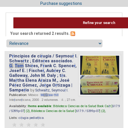
Purchase suggestions
Refine your search
Your search returned 2 results.
P
r
incipios de ci
r
ugía / Seymou
r
I.
Schwa
r
tz ; Edito
r
es asociados.
G.
Tom
Shi
r
es, F
r
ank C. Spence
r
,
Josef E. | Fische
r
, Aub
r
ey C.
Galloway, John M. Daly ; t
r
s.
Ma
r
tha Elena A
r
aiza M., José
Pé
r
ez Gómez, Jo
r
ge O
r
tizaga |
Sampe
r
io
by
Schwa
r
tz, Seymou
r
I.
Publication:
México :
M
cG
r
aw
-
Hill
Inte
r
ame
r
icana, 2000 . 2 volumenes. : il. ; 27 cm.
Availability:
Items available:
Biblioteca Ciencias de la Salud Book Ca
r
t [
617.9
/ S399p-07
] (2),
Biblioteca Ciencias de la Salud [
617.9 / S399p-07
] (2),
Lists:
ci
r
ugia pediat
r
ica
.