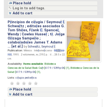
Place hold
Log in to add tags.
Add to cart
P
r
incipios de ci
r
ugía / Seymou
r
I.
Schwa
r
tz ; edito
r
es asociados G.
Tom Shi
r
es, F
r
ank
C.
Spence
r
,
Wendy | Cowles Husse
r
; t
r
. Jo
r
ge
O
r
izaga Sampe
r
io ;
colabo
r
ado
r
es James T. Adams
... [et al.]
by
Schwa
r
tz, Seymou
r
I.
Publication:
México : Inte
r
ame
r
icana -
M
cG
r
aw
-
Hill
, 1995 . 2 volúmenes, xv, 2192 p. : il. ; 28.5 x 22
cm.
Availability:
Items available:
Biblioteca
Ciencias de la Salud Book Ca
r
t [
617.9 / S399p-06
] (1),
Biblioteca Ciencias de la
Salud [
617.9 / S399p-06
] (1),
Lists:
ci
r
ugia pediat
r
ica
.
Place hold
Add to cart