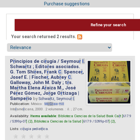
Purchase suggestions
Refine your search
Your search returned 2 results.
P
r
incipios de ci
r
ugía / Seymou
r
I.
Schwa
r
tz ; Edito
r
es asociados.
G. Tom Shi
r
es, F
r
ank
C.
Spence
r
,
Josef E. | Fische
r
, Aub
r
ey
C.
Galloway, John M. Daly ; t
r
s.
Ma
r
tha Elena A
r
aiza M., José
Pé
r
ez Gómez, Jo
r
ge O
r
tizaga |
Sampe
r
io
by
Schwa
r
tz, Seymou
r
I.
Publication:
México :
M
cG
r
aw
-
Hill
Inte
r
ame
r
icana, 2000 . 2 volumenes. : il. ; 27 cm.
Availability:
Items available:
Biblioteca Ciencias de la Salud Book Ca
r
t [
617.9
/ S399p-07
] (2),
Biblioteca Ciencias de la Salud [
617.9 / S399p-07
] (2),
Lists:
ci
r
ugia pediat
r
ica
.