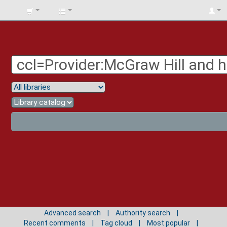
BIBLIOTECA
UNIV.
SURCOLOMBIANA
Advanced search
Authority search
Recent comments
Tag cloud
Most popular