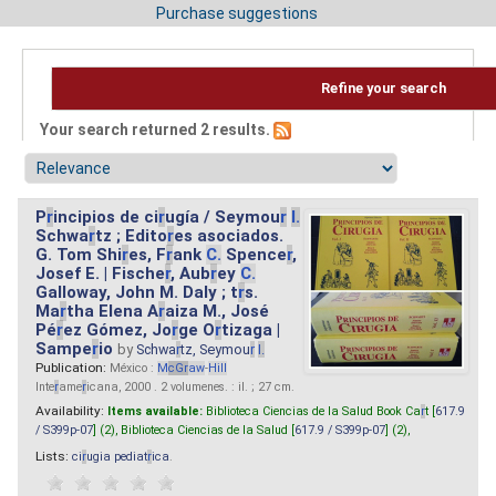
Purchase suggestions
Refine your search
Your search returned 2 results.
P
r
incipios de ci
r
ugía / Seymou
r
I.
Schwa
r
tz ; Edito
r
es asociados.
G. Tom Shi
r
es, F
r
ank
C.
Spence
r
,
Josef E. | Fische
r
, Aub
r
ey
C.
Galloway, John M. Daly ; t
r
s.
Ma
r
tha Elena A
r
aiza M., José
Pé
r
ez Gómez, Jo
r
ge O
r
tizaga |
Sampe
r
io
by
Schwa
r
tz, Seymou
r
I.
Publication:
México :
M
cG
r
aw
-
Hill
Inte
r
ame
r
icana, 2000 . 2 volumenes. : il. ; 27 cm.
Availability:
Items available:
Biblioteca Ciencias de la Salud Book Ca
r
t [
617.9
/ S399p-07
] (2),
Biblioteca Ciencias de la Salud [
617.9 / S399p-07
] (2),
Lists:
ci
r
ugia pediat
r
ica
.