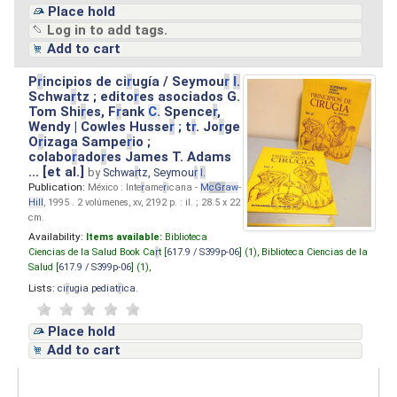
Place hold
Log in to add tags.
Add to cart
P
r
incipios de ci
r
ugía / Seymou
r
I.
Schwa
r
tz ; edito
r
es asociados G.
Tom Shi
r
es, F
r
ank
C.
Spence
r
,
Wendy | Cowles Husse
r
; t
r
. Jo
r
ge
O
r
izaga Sampe
r
io ;
colabo
r
ado
r
es James T. Adams
... [et al.]
by
Schwa
r
tz, Seymou
r
I.
Publication:
México : Inte
r
ame
r
icana -
M
cG
r
aw
-
Hill
, 1995 . 2 volúmenes, xv, 2192 p. : il. ; 28.5 x 22
cm.
Availability:
Items available:
Biblioteca
Ciencias de la Salud Book Ca
r
t [
617.9 / S399p-06
] (1),
Biblioteca Ciencias de la
Salud [
617.9 / S399p-06
] (1),
Lists:
ci
r
ugia pediat
r
ica
.
Place hold
Add to cart