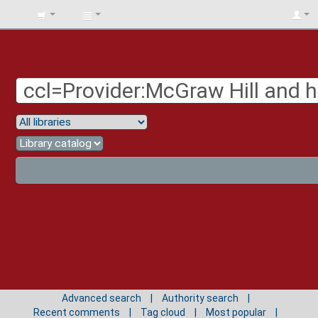
BIBLIOTECA
UNIV.
SURCOLOMBIANA
Advanced search
Authority search
Recent comments
Tag cloud
Most popular