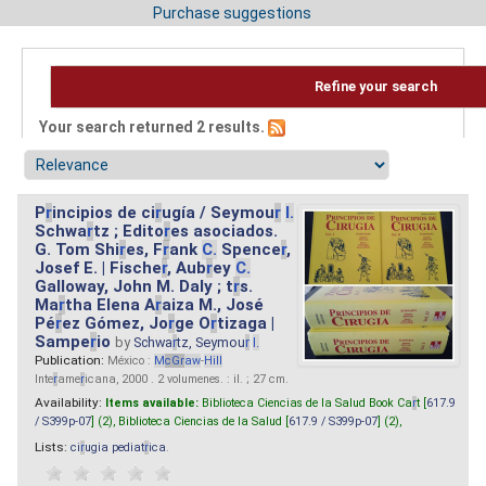
Purchase suggestions
Refine your search
Your search returned 2 results.
P
r
incipios de ci
r
ugía / Seymou
r
I.
Schwa
r
tz ; Edito
r
es asociados.
G. Tom Shi
r
es, F
r
ank
C.
Spence
r
,
Josef E. | Fische
r
, Aub
r
ey
C.
Galloway, John M. Daly ; t
r
s.
Ma
r
tha Elena A
r
aiza M., José
Pé
r
ez Gómez, Jo
r
ge O
r
tizaga |
Sampe
r
io
by
Schwa
r
tz, Seymou
r
I.
Publication:
México :
M
cG
r
aw
-
Hill
Inte
r
ame
r
icana, 2000 . 2 volumenes. : il. ; 27 cm.
Availability:
Items available:
Biblioteca Ciencias de la Salud Book Ca
r
t [
617.9
/ S399p-07
] (2),
Biblioteca Ciencias de la Salud [
617.9 / S399p-07
] (2),
Lists:
ci
r
ugia pediat
r
ica
.