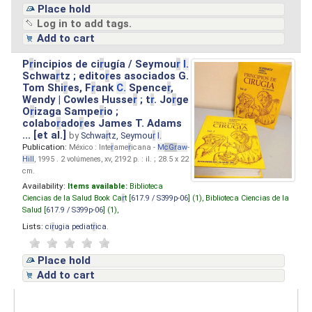
Place hold
Log in to add tags.
Add to cart
P
r
incipios de ci
r
ugía / Seymou
r
I.
Schwa
r
tz ; edito
r
es asociados G.
Tom Shi
r
es, F
r
ank
C.
Spence
r
,
Wendy | Cowles Husse
r
; t
r
. Jo
r
ge
O
r
izaga Sampe
r
io ;
colabo
r
ado
r
es James T. Adams
... [et al.]
by
Schwa
r
tz, Seymou
r
I.
Publication:
México : Inte
r
ame
r
icana -
M
cG
r
aw
-
Hill
, 1995 . 2 volúmenes, xv, 2192 p. : il. ; 28.5 x 22
cm.
Availability:
Items available:
Biblioteca
Ciencias de la Salud Book Ca
r
t [
617.9 / S399p-06
] (1),
Biblioteca Ciencias de la
Salud [
617.9 / S399p-06
] (1),
Lists:
ci
r
ugia pediat
r
ica
.
Place hold
Add to cart