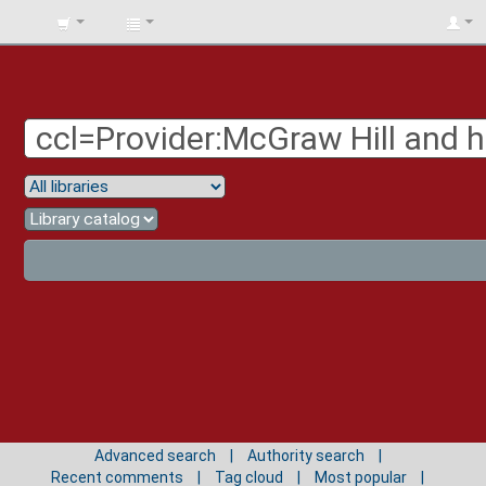
BIBLIOTECA
UNIV.
SURCOLOMBIANA
Advanced search
Authority search
Recent comments
Tag cloud
Most popular