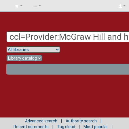
BIBLIOTECA
UNIV.
SURCOLOMBIANA
Advanced search
Authority search
Recent comments
Tag cloud
Most popular