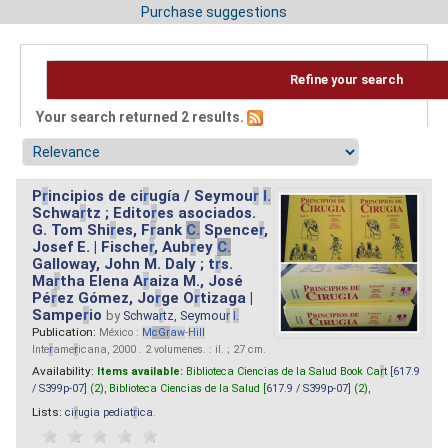
Purchase suggestions
Refine your search
Your search returned 2 results.
P
r
incipios de ci
r
ugía / Seymou
r
I.
Schwa
r
tz ; Edito
r
es asociados.
G. Tom Shi
r
es, F
r
ank
C.
Spence
r
,
Josef E. | Fische
r
, Aub
r
ey
C.
Galloway, John M. Daly ; t
r
s.
Ma
r
tha Elena A
r
aiza M., José
Pé
r
ez Gómez, Jo
r
ge O
r
tizaga |
Sampe
r
io
by
Schwa
r
tz, Seymou
r
I.
Publication:
México :
M
cG
r
aw
-
Hill
Inte
r
ame
r
icana, 2000 . 2 volumenes. : il. ; 27 cm.
Availability:
Items available:
Biblioteca Ciencias de la Salud Book Ca
r
t [
617.9
/ S399p-07
] (2),
Biblioteca Ciencias de la Salud [
617.9 / S399p-07
] (2),
Lists:
ci
r
ugia pediat
r
ica
.