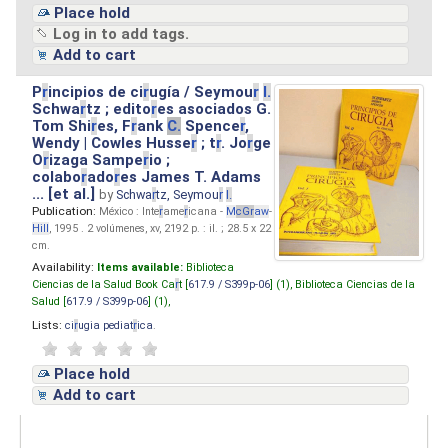
Place hold
Log in to add tags.
Add to cart
P
r
incipios de ci
r
ugía / Seymou
r
I.
Schwa
r
tz ; edito
r
es asociados G.
Tom Shi
r
es, F
r
ank
C.
Spence
r
,
Wendy | Cowles Husse
r
; t
r
. Jo
r
ge
O
r
izaga Sampe
r
io ;
colabo
r
ado
r
es James T. Adams
... [et al.]
by
Schwa
r
tz, Seymou
r
I.
Publication:
México : Inte
r
ame
r
icana -
M
cG
r
aw
-
Hill
, 1995 . 2 volúmenes, xv, 2192 p. : il. ; 28.5 x 22
cm.
Availability:
Items available:
Biblioteca
Ciencias de la Salud Book Ca
r
t [
617.9 / S399p-06
] (1),
Biblioteca Ciencias de la
Salud [
617.9 / S399p-06
] (1),
Lists:
ci
r
ugia pediat
r
ica
.
Place hold
Add to cart