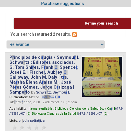
Purchase suggestions
Refine your search
Your search returned 2 results.
P
r
incipios de ci
r
ugía / Seymou
r
I.
Schwa
r
tz ; Edito
r
es asociados.
G. Tom Shi
r
es, F
r
ank
C.
Spence
r
,
Josef E. | Fische
r
, Aub
r
ey
C.
Galloway, John M. Daly ; t
r
s.
Ma
r
tha Elena A
r
aiza M., José
Pé
r
ez Gómez, Jo
r
ge O
r
tizaga |
Sampe
r
io
by
Schwa
r
tz, Seymou
r
I.
Publication:
México :
M
cG
r
aw
-
Hill
Inte
r
ame
r
icana, 2000 . 2 volumenes. : il. ; 27 cm.
Availability:
Items available:
Biblioteca Ciencias de la Salud Book Ca
r
t [
617.9
/ S399p-07
] (2),
Biblioteca Ciencias de la Salud [
617.9 / S399p-07
] (2),
Lists:
ci
r
ugia pediat
r
ica
.