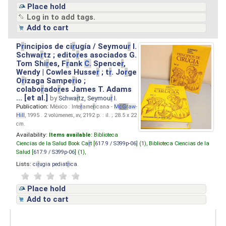
Place hold
Log in to add tags.
Add to cart
P
r
incipios de ci
r
ugía / Seymou
r
I.
Schwa
r
tz ; edito
r
es asociados G.
Tom Shi
r
es, F
r
ank
C.
Spence
r
,
Wendy | Cowles Husse
r
; t
r
. Jo
r
ge
O
r
izaga Sampe
r
io ;
colabo
r
ado
r
es James T. Adams
... [et al.]
by
Schwa
r
tz, Seymou
r
I.
Publication:
México : Inte
r
ame
r
icana -
M
cG
r
aw
-
Hill
, 1995 . 2 volúmenes, xv, 2192 p. : il. ; 28.5 x 22
cm.
Availability:
Items available:
Biblioteca
Ciencias de la Salud Book Ca
r
t [
617.9 / S399p-06
] (1),
Biblioteca Ciencias de la
Salud [
617.9 / S399p-06
] (1),
Lists:
ci
r
ugia pediat
r
ica
.
Place hold
Add to cart