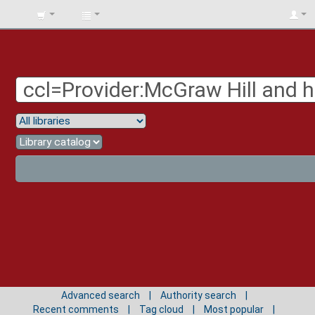
BIBLIOTECA
UNIV.
SURCOLOMBIANA
Advanced search
Authority search
Recent comments
Tag cloud
Most popular