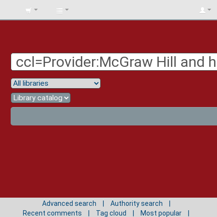
BIBLIOTECA
UNIV.
SURCOLOMBIANA
Advanced search
Authority search
Recent comments
Tag cloud
Most popular