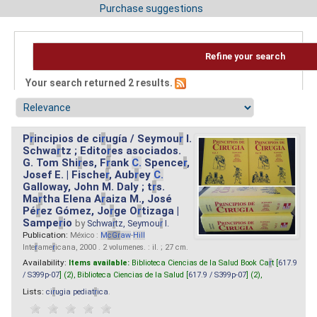
Purchase suggestions
Refine your search
Your search returned 2 results.
P
r
incipios de ci
r
ugía / Seymou
r
I.
Schwa
r
tz ; Edito
r
es asociados.
G. Tom Shi
r
es, F
r
ank
C.
Spence
r
,
Josef E. | Fische
r
, Aub
r
ey
C.
Galloway, John M. Daly ; t
r
s.
Ma
r
tha Elena A
r
aiza M., José
Pé
r
ez Gómez, Jo
r
ge O
r
tizaga |
Sampe
r
io
by
Schwa
r
tz, Seymou
r
I.
Publication:
México :
M
cG
r
aw
-
Hill
Inte
r
ame
r
icana, 2000 . 2 volumenes. : il. ; 27 cm.
Availability:
Items available:
Biblioteca Ciencias de la Salud Book Ca
r
t [
617.9
/ S399p-07
] (2),
Biblioteca Ciencias de la Salud [
617.9 / S399p-07
] (2),
Lists:
ci
r
ugia pediat
r
ica
.