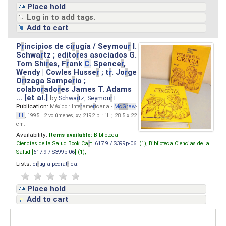
Place hold
Log in to add tags.
Add to cart
P
r
incipios de ci
r
ugía / Seymou
r
I.
Schwa
r
tz ; edito
r
es asociados G.
Tom Shi
r
es, F
r
ank
C.
Spence
r
,
Wendy | Cowles Husse
r
; t
r
. Jo
r
ge
O
r
izaga Sampe
r
io ;
colabo
r
ado
r
es James T. Adams
... [et al.]
by
Schwa
r
tz, Seymou
r
I.
Publication:
México : Inte
r
ame
r
icana -
M
cG
r
aw
-
Hill
, 1995 . 2 volúmenes, xv, 2192 p. : il. ; 28.5 x 22
cm.
Availability:
Items available:
Biblioteca
Ciencias de la Salud Book Ca
r
t [
617.9 / S399p-06
] (1),
Biblioteca Ciencias de la
Salud [
617.9 / S399p-06
] (1),
Lists:
ci
r
ugia pediat
r
ica
.
Place hold
Add to cart