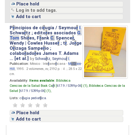
Place hold
Log in to add tags.
Add to cart
P
r
incipios de ci
r
ugía / Seymou
r
I.
Schwa
r
tz ; edito
r
es asociados
G.
Tom
Shi
r
es, F
r
ank
C.
Spence
r
,
Wendy | Cowles Husse
r
; t
r
. Jo
r
ge
O
r
izaga Sampe
r
io ;
colabo
r
ado
r
es James T. Adams
... [et al.]
by
Schwa
r
tz, Seymou
r
I.
Publication:
México : Inte
r
ame
r
icana -
M
cG
r
aw
-
Hill
, 1995 . 2 volúmenes, xv, 2192 p. : il. ; 28.5 x 22
cm.
Availability:
Items available:
Biblioteca
Ciencias de la Salud Book Ca
r
t [
617.9 / S399p-06
] (1),
Biblioteca Ciencias de la
Salud [
617.9 / S399p-06
] (1),
Lists:
ci
r
ugia pediat
r
ica
.
Place hold
Add to cart