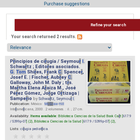
Purchase suggestions
Refine your search
Your search returned 2 results.
P
r
incipios de ci
r
ugía / Seymou
r
I.
Schwa
r
tz ; Edito
r
es asociados.
G.
Tom
Shi
r
es, F
r
ank
C.
Spence
r
,
Josef E. | Fische
r
, Aub
r
ey
C.
Galloway, John M. Daly ; t
r
s.
Ma
r
tha Elena A
r
aiza M., José
Pé
r
ez Gómez, Jo
r
ge O
r
tizaga |
Sampe
r
io
by
Schwa
r
tz, Seymou
r
I.
Publication:
México :
M
cG
r
aw
-
Hill
Inte
r
ame
r
icana, 2000 . 2 volumenes. : il. ; 27 cm.
Availability:
Items available:
Biblioteca Ciencias de la Salud Book Ca
r
t [
617.9
/ S399p-07
] (2),
Biblioteca Ciencias de la Salud [
617.9 / S399p-07
] (2),
Lists:
ci
r
ugia pediat
r
ica
.