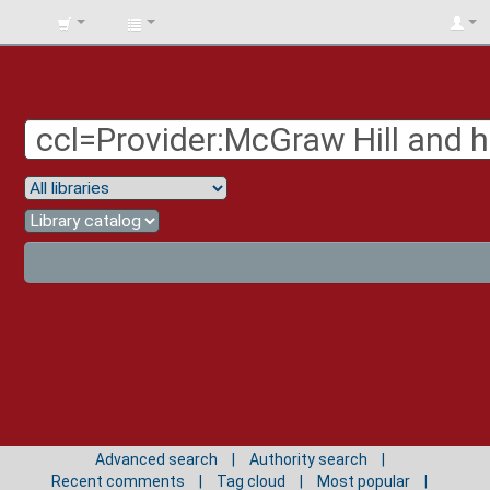
BIBLIOTECA
UNIV.
SURCOLOMBIANA
Advanced search
Authority search
Recent comments
Tag cloud
Most popular