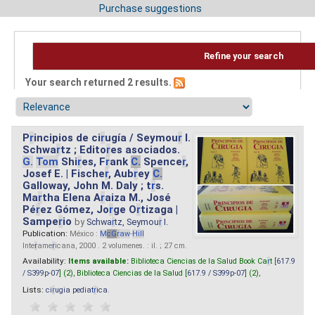
Purchase suggestions
Refine your search
Your search returned 2 results.
P
r
incipios de ci
r
ugía / Seymou
r
I.
Schwa
r
tz ; Edito
r
es asociados.
G.
Tom
Shi
r
es, F
r
ank
C.
Spence
r
,
Josef E. | Fische
r
, Aub
r
ey
C.
Galloway, John M. Daly ; t
r
s.
Ma
r
tha Elena A
r
aiza M., José
Pé
r
ez Gómez, Jo
r
ge O
r
tizaga |
Sampe
r
io
by
Schwa
r
tz, Seymou
r
I.
Publication:
México :
M
cG
r
aw
-
Hill
Inte
r
ame
r
icana, 2000 . 2 volumenes. : il. ; 27 cm.
Availability:
Items available:
Biblioteca Ciencias de la Salud Book Ca
r
t [
617.9
/ S399p-07
] (2),
Biblioteca Ciencias de la Salud [
617.9 / S399p-07
] (2),
Lists:
ci
r
ugia pediat
r
ica
.