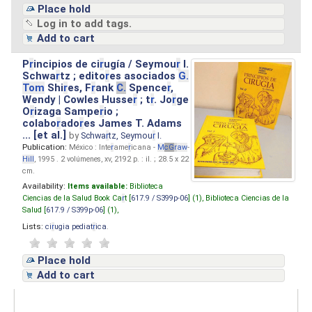
Place hold
Log in to add tags.
Add to cart
P
r
incipios de ci
r
ugía / Seymou
r
I.
Schwa
r
tz ; edito
r
es asociados
G.
Tom
Shi
r
es, F
r
ank
C.
Spence
r
,
Wendy | Cowles Husse
r
; t
r
. Jo
r
ge
O
r
izaga Sampe
r
io ;
colabo
r
ado
r
es James T. Adams
... [et al.]
by
Schwa
r
tz, Seymou
r
I.
Publication:
México : Inte
r
ame
r
icana -
M
cG
r
aw
-
Hill
, 1995 . 2 volúmenes, xv, 2192 p. : il. ; 28.5 x 22
cm.
Availability:
Items available:
Biblioteca
Ciencias de la Salud Book Ca
r
t [
617.9 / S399p-06
] (1),
Biblioteca Ciencias de la
Salud [
617.9 / S399p-06
] (1),
Lists:
ci
r
ugia pediat
r
ica
.
Place hold
Add to cart