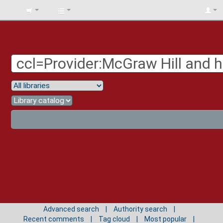
BIBLIOTECA
UNIV.
SURCOLOMBIANA
Advanced search
Authority search
Recent comments
Tag cloud
Most popular