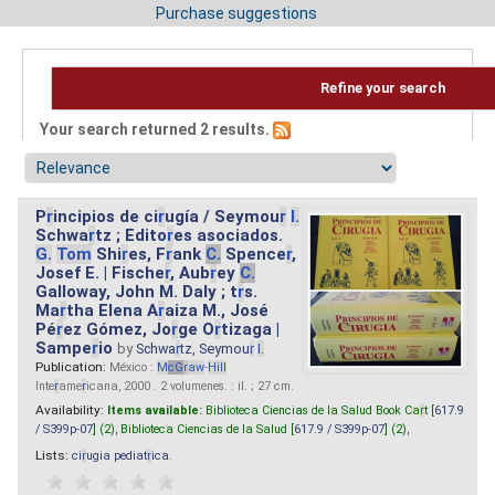
Purchase suggestions
Refine your search
Your search returned 2 results.
P
r
incipios de ci
r
ugía / Seymou
r
I.
Schwa
r
tz ; Edito
r
es asociados.
G.
Tom
Shi
r
es, F
r
ank
C.
Spence
r
,
Josef E. | Fische
r
, Aub
r
ey
C.
Galloway, John M. Daly ; t
r
s.
Ma
r
tha Elena A
r
aiza M., José
Pé
r
ez Gómez, Jo
r
ge O
r
tizaga |
Sampe
r
io
by
Schwa
r
tz, Seymou
r
I.
Publication:
México :
M
cG
r
aw
-
Hill
Inte
r
ame
r
icana, 2000 . 2 volumenes. : il. ; 27 cm.
Availability:
Items available:
Biblioteca Ciencias de la Salud Book Ca
r
t [
617.9
/ S399p-07
] (2),
Biblioteca Ciencias de la Salud [
617.9 / S399p-07
] (2),
Lists:
ci
r
ugia pediat
r
ica
.