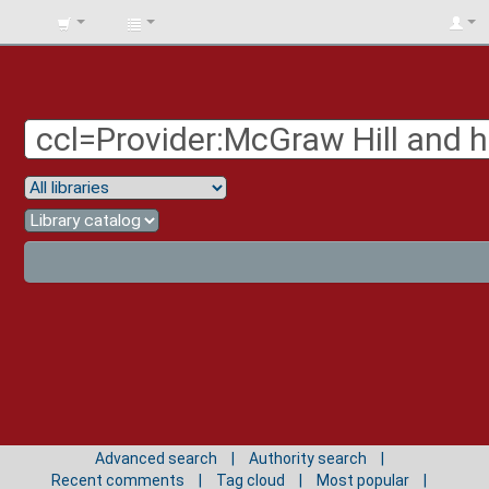
BIBLIOTECA
UNIV.
SURCOLOMBIANA
Advanced search
Authority search
Recent comments
Tag cloud
Most popular