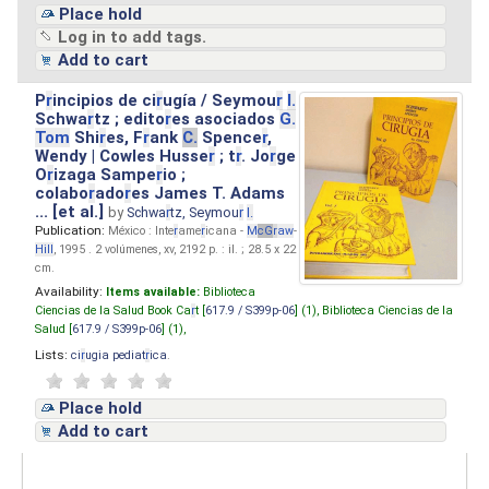
Place hold
Log in to add tags.
Add to cart
P
r
incipios de ci
r
ugía / Seymou
r
I.
Schwa
r
tz ; edito
r
es asociados
G.
Tom
Shi
r
es, F
r
ank
C.
Spence
r
,
Wendy | Cowles Husse
r
; t
r
. Jo
r
ge
O
r
izaga Sampe
r
io ;
colabo
r
ado
r
es James T. Adams
... [et al.]
by
Schwa
r
tz, Seymou
r
I.
Publication:
México : Inte
r
ame
r
icana -
M
cG
r
aw
-
Hill
, 1995 . 2 volúmenes, xv, 2192 p. : il. ; 28.5 x 22
cm.
Availability:
Items available:
Biblioteca
Ciencias de la Salud Book Ca
r
t [
617.9 / S399p-06
] (1),
Biblioteca Ciencias de la
Salud [
617.9 / S399p-06
] (1),
Lists:
ci
r
ugia pediat
r
ica
.
Place hold
Add to cart