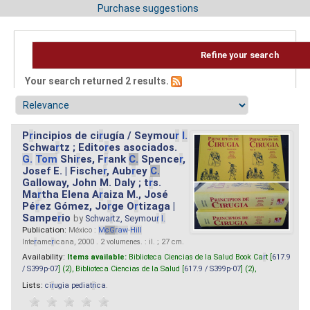
Purchase suggestions
Refine your search
Your search returned 2 results.
P
r
incipios de ci
r
ugía / Seymou
r
I.
Schwa
r
tz ; Edito
r
es asociados.
G.
Tom
Shi
r
es, F
r
ank
C.
Spence
r
,
Josef E. | Fische
r
, Aub
r
ey
C.
Galloway, John M. Daly ; t
r
s.
Ma
r
tha Elena A
r
aiza M., José
Pé
r
ez Gómez, Jo
r
ge O
r
tizaga |
Sampe
r
io
by
Schwa
r
tz, Seymou
r
I.
Publication:
México :
M
cG
r
aw
-
Hill
Inte
r
ame
r
icana, 2000 . 2 volumenes. : il. ; 27 cm.
Availability:
Items available:
Biblioteca Ciencias de la Salud Book Ca
r
t [
617.9
/ S399p-07
] (2),
Biblioteca Ciencias de la Salud [
617.9 / S399p-07
] (2),
Lists:
ci
r
ugia pediat
r
ica
.