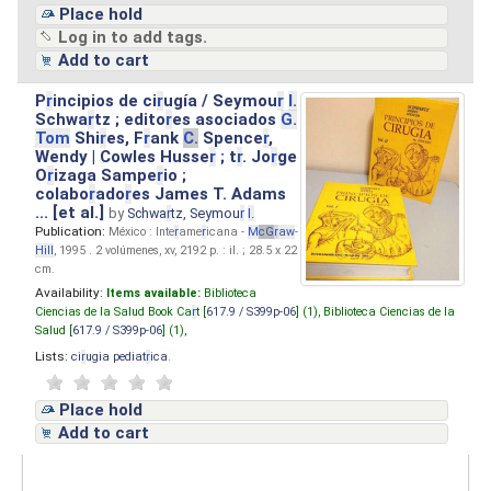
Place hold
Log in to add tags.
Add to cart
P
r
incipios de ci
r
ugía / Seymou
r
I.
Schwa
r
tz ; edito
r
es asociados
G.
Tom
Shi
r
es, F
r
ank
C.
Spence
r
,
Wendy | Cowles Husse
r
; t
r
. Jo
r
ge
O
r
izaga Sampe
r
io ;
colabo
r
ado
r
es James T. Adams
... [et al.]
by
Schwa
r
tz, Seymou
r
I.
Publication:
México : Inte
r
ame
r
icana -
M
cG
r
aw
-
Hill
, 1995 . 2 volúmenes, xv, 2192 p. : il. ; 28.5 x 22
cm.
Availability:
Items available:
Biblioteca
Ciencias de la Salud Book Ca
r
t [
617.9 / S399p-06
] (1),
Biblioteca Ciencias de la
Salud [
617.9 / S399p-06
] (1),
Lists:
ci
r
ugia pediat
r
ica
.
Place hold
Add to cart