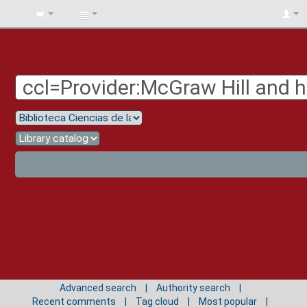
BIBLIOTECA
UNIV.
SURCOLOMBIANA
Advanced search
Authority search
Recent comments
Tag cloud
Most popular