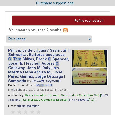
Purchase suggestions
Refine your search
Your search returned 2 results.
P
r
incipios de ci
r
ugía / Seymou
r
I.
Schwa
r
tz ; Edito
r
es asociados.
G.
Tom
Shi
r
es, F
r
ank
C.
Spence
r
,
Josef E. | Fische
r
, Aub
r
ey
C.
Galloway, John M. Daly ; t
r
s.
Ma
r
tha Elena A
r
aiza M., José
Pé
r
ez Gómez, Jo
r
ge O
r
tizaga |
Sampe
r
io
by
Schwa
r
tz, Seymou
r
I.
Publication:
México :
M
cG
r
aw
-
Hill
Inte
r
ame
r
icana, 2000 . 2 volumenes. : il. ; 27 cm.
Availability:
Items available:
Biblioteca Ciencias de la Salud Book Ca
r
t [
617.9
/ S399p-07
] (2),
Biblioteca Ciencias de la Salud [
617.9 / S399p-07
] (2),
Lists:
ci
r
ugia pediat
r
ica
.