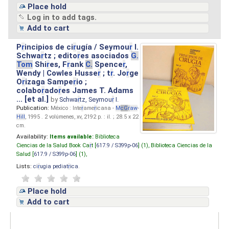
Place hold
Log in to add tags.
Add to cart
P
r
incipios de ci
r
ugía / Seymou
r
I.
Schwa
r
tz ; edito
r
es asociados
G.
Tom
Shi
r
es, F
r
ank
C.
Spence
r
,
Wendy | Cowles Husse
r
; t
r
. Jo
r
ge
O
r
izaga Sampe
r
io ;
colabo
r
ado
r
es James T. Adams
... [et al.]
by
Schwa
r
tz, Seymou
r
I.
Publication:
México : Inte
r
ame
r
icana -
M
cG
r
aw
-
Hill
, 1995 . 2 volúmenes, xv, 2192 p. : il. ; 28.5 x 22
cm.
Availability:
Items available:
Biblioteca
Ciencias de la Salud Book Ca
r
t [
617.9 / S399p-06
] (1),
Biblioteca Ciencias de la
Salud [
617.9 / S399p-06
] (1),
Lists:
ci
r
ugia pediat
r
ica
.
Place hold
Add to cart