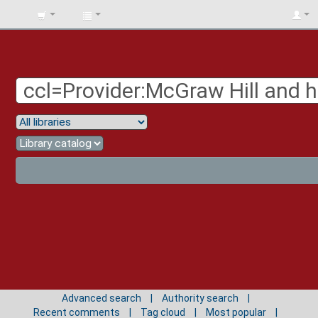
BIBLIOTECA
UNIV.
SURCOLOMBIANA
Advanced search
Authority search
Recent comments
Tag cloud
Most popular