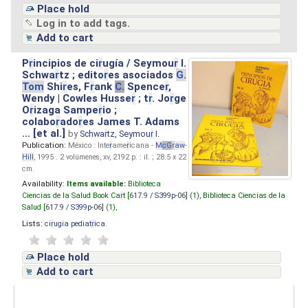
Place hold
Log in to add tags.
Add to cart
P
r
incipios de ci
r
ugía / Seymou
r
I.
Schwa
r
tz ; edito
r
es asociados
G.
Tom
Shi
r
es, F
r
ank
C.
Spence
r
,
Wendy | Cowles Husse
r
; t
r
. Jo
r
ge
O
r
izaga Sampe
r
io ;
colabo
r
ado
r
es James T. Adams
... [et al.]
by
Schwa
r
tz, Seymou
r
I.
Publication:
México : Inte
r
ame
r
icana -
M
cG
r
aw
-
Hill
, 1995 . 2 volúmenes, xv, 2192 p. : il. ; 28.5 x 22
cm.
Availability:
Items available:
Biblioteca
Ciencias de la Salud Book Ca
r
t [
617.9 / S399p-06
] (1),
Biblioteca Ciencias de la
Salud [
617.9 / S399p-06
] (1),
Lists:
ci
r
ugia pediat
r
ica
.
Place hold
Add to cart