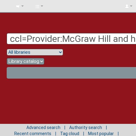
BIBLIOTECA
UNIV.
SURCOLOMBIANA
Advanced search
Authority search
Recent comments
Tag cloud
Most popular