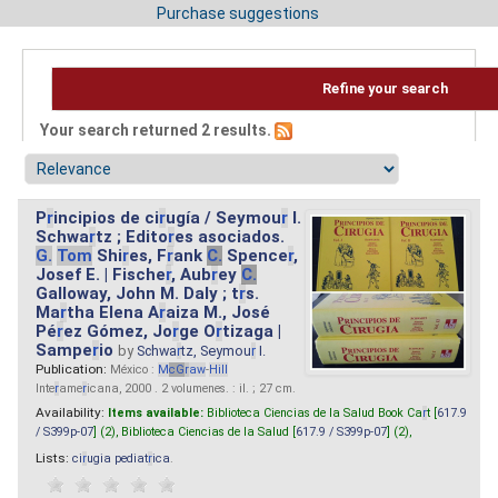
Purchase suggestions
Refine your search
Your search returned 2 results.
P
r
incipios de ci
r
ugía / Seymou
r
I.
Schwa
r
tz ; Edito
r
es asociados.
G.
Tom
Shi
r
es, F
r
ank
C.
Spence
r
,
Josef E. | Fische
r
, Aub
r
ey
C.
Galloway, John M. Daly ; t
r
s.
Ma
r
tha Elena A
r
aiza M., José
Pé
r
ez Gómez, Jo
r
ge O
r
tizaga |
Sampe
r
io
by
Schwa
r
tz, Seymou
r
I.
Publication:
México :
M
cG
r
aw
-
Hill
Inte
r
ame
r
icana, 2000 . 2 volumenes. : il. ; 27 cm.
Availability:
Items available:
Biblioteca Ciencias de la Salud Book Ca
r
t [
617.9
/ S399p-07
] (2),
Biblioteca Ciencias de la Salud [
617.9 / S399p-07
] (2),
Lists:
ci
r
ugia pediat
r
ica
.