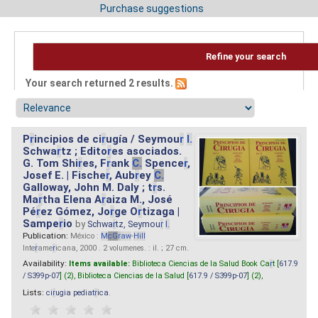
Purchase suggestions
Refine your search
Your search returned 2 results.
P
r
incipios de ci
r
ugía / Seymou
r
I.
Schwa
r
tz ; Edito
r
es asociados.
G. Tom Shi
r
es, F
r
ank
C.
Spence
r
,
Josef E. | Fische
r
, Aub
r
ey
C.
Galloway, John M. Daly ; t
r
s.
Ma
r
tha Elena A
r
aiza M., José
Pé
r
ez Gómez, Jo
r
ge O
r
tizaga |
Sampe
r
io
by
Schwa
r
tz, Seymou
r
I.
Publication:
México :
M
cG
r
aw
-
Hill
Inte
r
ame
r
icana, 2000 . 2 volumenes. : il. ; 27 cm.
Availability:
Items available:
Biblioteca Ciencias de la Salud Book Ca
r
t [
617.9
/ S399p-07
] (2),
Biblioteca Ciencias de la Salud [
617.9 / S399p-07
] (2),
Lists:
ci
r
ugia pediat
r
ica
.