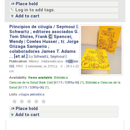
Place hold
Log in to add tags.
Add to cart
P
r
incipios de ci
r
ugía / Seymou
r
I.
Schwa
r
tz ; edito
r
es asociados G.
Tom Shi
r
es, F
r
ank
C.
Spence
r
,
Wendy | Cowles Husse
r
; t
r
. Jo
r
ge
O
r
izaga Sampe
r
io ;
colabo
r
ado
r
es James T. Adams
... [et al.]
by
Schwa
r
tz, Seymou
r
I.
Publication:
México : Inte
r
ame
r
icana -
M
cG
r
aw
-
Hill
, 1995 . 2 volúmenes, xv, 2192 p. : il. ; 28.5 x 22
cm.
Availability:
Items available:
Biblioteca
Ciencias de la Salud Book Ca
r
t [
617.9 / S399p-06
] (1),
Biblioteca Ciencias de la
Salud [
617.9 / S399p-06
] (1),
Lists:
ci
r
ugia pediat
r
ica
.
Place hold
Add to cart