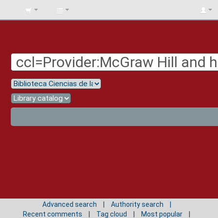
BIBLIOTECA
UNIV.
SURCOLOMBIANA
Advanced search
Authority search
Recent comments
Tag cloud
Most popular