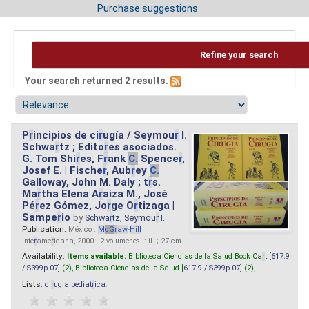
Purchase suggestions
Refine your search
Your search returned 2 results.
P
r
incipios de ci
r
ugía / Seymou
r
I.
Schwa
r
tz ; Edito
r
es asociados.
G. Tom Shi
r
es, F
r
ank
C.
Spence
r
,
Josef E. | Fische
r
, Aub
r
ey
C.
Galloway, John M. Daly ; t
r
s.
Ma
r
tha Elena A
r
aiza M., José
Pé
r
ez Gómez, Jo
r
ge O
r
tizaga |
Sampe
r
io
by
Schwa
r
tz, Seymou
r
I.
Publication:
México :
M
cG
r
aw
-
Hill
Inte
r
ame
r
icana, 2000 . 2 volumenes. : il. ; 27 cm.
Availability:
Items available:
Biblioteca Ciencias de la Salud Book Ca
r
t [
617.9
/ S399p-07
] (2),
Biblioteca Ciencias de la Salud [
617.9 / S399p-07
] (2),
Lists:
ci
r
ugia pediat
r
ica
.