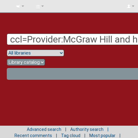
BIBLIOTECA
UNIV.
SURCOLOMBIANA
Advanced search
Authority search
Recent comments
Tag cloud
Most popular