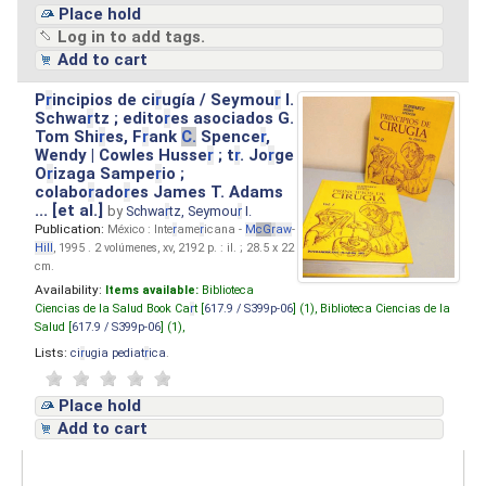
Place hold
Log in to add tags.
Add to cart
P
r
incipios de ci
r
ugía / Seymou
r
I.
Schwa
r
tz ; edito
r
es asociados G.
Tom Shi
r
es, F
r
ank
C.
Spence
r
,
Wendy | Cowles Husse
r
; t
r
. Jo
r
ge
O
r
izaga Sampe
r
io ;
colabo
r
ado
r
es James T. Adams
... [et al.]
by
Schwa
r
tz, Seymou
r
I.
Publication:
México : Inte
r
ame
r
icana -
M
cG
r
aw
-
Hill
, 1995 . 2 volúmenes, xv, 2192 p. : il. ; 28.5 x 22
cm.
Availability:
Items available:
Biblioteca
Ciencias de la Salud Book Ca
r
t [
617.9 / S399p-06
] (1),
Biblioteca Ciencias de la
Salud [
617.9 / S399p-06
] (1),
Lists:
ci
r
ugia pediat
r
ica
.
Place hold
Add to cart