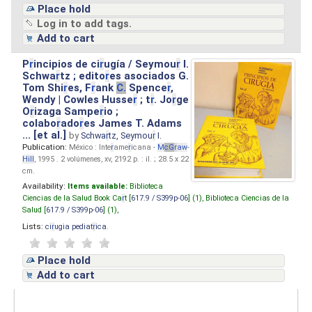
Place hold
Log in to add tags.
Add to cart
P
r
incipios de ci
r
ugía / Seymou
r
I.
Schwa
r
tz ; edito
r
es asociados G.
Tom Shi
r
es, F
r
ank
C.
Spence
r
,
Wendy | Cowles Husse
r
; t
r
. Jo
r
ge
O
r
izaga Sampe
r
io ;
colabo
r
ado
r
es James T. Adams
... [et al.]
by
Schwa
r
tz, Seymou
r
I.
Publication:
México : Inte
r
ame
r
icana -
M
cG
r
aw
-
Hill
, 1995 . 2 volúmenes, xv, 2192 p. : il. ; 28.5 x 22
cm.
Availability:
Items available:
Biblioteca
Ciencias de la Salud Book Ca
r
t [
617.9 / S399p-06
] (1),
Biblioteca Ciencias de la
Salud [
617.9 / S399p-06
] (1),
Lists:
ci
r
ugia pediat
r
ica
.
Place hold
Add to cart