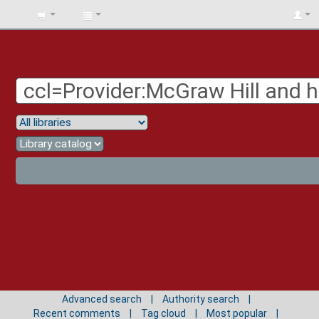
BIBLIOTECA
UNIV.
SURCOLOMBIANA
Advanced search
Authority search
Recent comments
Tag cloud
Most popular