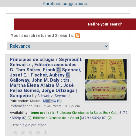
Purchase suggestions
Refine your search
Your search returned 2 results.
P
r
incipios de ci
r
ugía / Seymou
r
I.
Schwa
r
tz ; Edito
r
es asociados.
G. Tom Shi
r
es, F
r
ank
C.
Spence
r
,
Josef E. | Fische
r
, Aub
r
ey
C.
Galloway, John M. Daly ; t
r
s.
Ma
r
tha Elena A
r
aiza M., José
Pé
r
ez Gómez, Jo
r
ge O
r
tizaga |
Sampe
r
io
by
Schwa
r
tz, Seymou
r
I.
Publication:
México :
M
cG
r
aw
-
Hill
Inte
r
ame
r
icana, 2000 . 2 volumenes. : il. ; 27 cm.
Availability:
Items available:
Biblioteca Ciencias de la Salud Book Ca
r
t [
617.9
/ S399p-07
] (2),
Biblioteca Ciencias de la Salud [
617.9 / S399p-07
] (2),
Lists:
ci
r
ugia pediat
r
ica
.