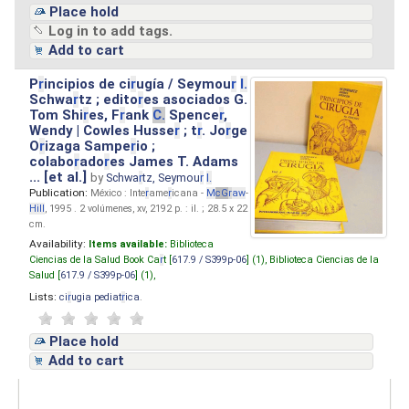
Place hold
Log in to add tags.
Add to cart
P
r
incipios de ci
r
ugía / Seymou
r
I.
Schwa
r
tz ; edito
r
es asociados G.
Tom Shi
r
es, F
r
ank
C.
Spence
r
,
Wendy | Cowles Husse
r
; t
r
. Jo
r
ge
O
r
izaga Sampe
r
io ;
colabo
r
ado
r
es James T. Adams
... [et al.]
by
Schwa
r
tz, Seymou
r
I.
Publication:
México : Inte
r
ame
r
icana -
M
cG
r
aw
-
Hill
, 1995 . 2 volúmenes, xv, 2192 p. : il. ; 28.5 x 22
cm.
Availability:
Items available:
Biblioteca
Ciencias de la Salud Book Ca
r
t [
617.9 / S399p-06
] (1),
Biblioteca Ciencias de la
Salud [
617.9 / S399p-06
] (1),
Lists:
ci
r
ugia pediat
r
ica
.
Place hold
Add to cart