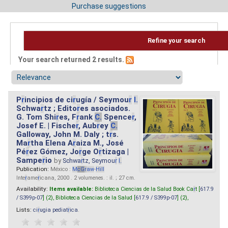
Purchase suggestions
Refine your search
Your search returned 2 results.
P
r
incipios de ci
r
ugía / Seymou
r
I.
Schwa
r
tz ; Edito
r
es asociados.
G. Tom Shi
r
es, F
r
ank
C.
Spence
r
,
Josef E. | Fische
r
, Aub
r
ey
C.
Galloway, John M. Daly ; t
r
s.
Ma
r
tha Elena A
r
aiza M., José
Pé
r
ez Gómez, Jo
r
ge O
r
tizaga |
Sampe
r
io
by
Schwa
r
tz, Seymou
r
I.
Publication:
México :
M
cG
r
aw
-
Hill
Inte
r
ame
r
icana, 2000 . 2 volumenes. : il. ; 27 cm.
Availability:
Items available:
Biblioteca Ciencias de la Salud Book Ca
r
t [
617.9
/ S399p-07
] (2),
Biblioteca Ciencias de la Salud [
617.9 / S399p-07
] (2),
Lists:
ci
r
ugia pediat
r
ica
.