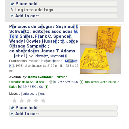
Place hold
Log in to add tags.
Add to cart
P
r
incipios de ci
r
ugía / Seymou
r
I.
Schwa
r
tz ; edito
r
es asociados
G.
Tom
Shi
r
es, F
r
ank C. Spence
r
,
Wendy | Cowles Husse
r
; t
r
. Jo
r
ge
O
r
izaga Sampe
r
io ;
colabo
r
ado
r
es James T. Adams
... [et al.]
by
Schwa
r
tz, Seymou
r
I.
Publication:
México : Inte
r
ame
r
icana -
M
cG
r
aw
-
Hill
, 1995 . 2 volúmenes, xv, 2192 p. : il. ; 28.5 x 22
cm.
Availability:
Items available:
Biblioteca
Ciencias de la Salud Book Ca
r
t [
617.9 / S399p-06
] (1),
Biblioteca Ciencias de la
Salud [
617.9 / S399p-06
] (1),
Lists:
ci
r
ugia pediat
r
ica
.
Place hold
Add to cart