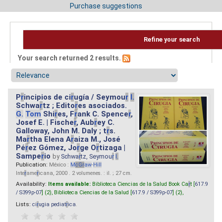
Purchase suggestions
Refine your search
Your search returned 2 results.
P
r
incipios de ci
r
ugía / Seymou
r
I.
Schwa
r
tz ; Edito
r
es asociados.
G.
Tom
Shi
r
es, F
r
ank C. Spence
r
,
Josef E. | Fische
r
, Aub
r
ey C.
Galloway, John M. Daly ; t
r
s.
Ma
r
tha Elena A
r
aiza M., José
Pé
r
ez Gómez, Jo
r
ge O
r
tizaga |
Sampe
r
io
by
Schwa
r
tz, Seymou
r
I.
Publication:
México :
M
cG
r
aw
-
Hill
Inte
r
ame
r
icana, 2000 . 2 volumenes. : il. ; 27 cm.
Availability:
Items available:
Biblioteca Ciencias de la Salud Book Ca
r
t [
617.9
/ S399p-07
] (2),
Biblioteca Ciencias de la Salud [
617.9 / S399p-07
] (2),
Lists:
ci
r
ugia pediat
r
ica
.