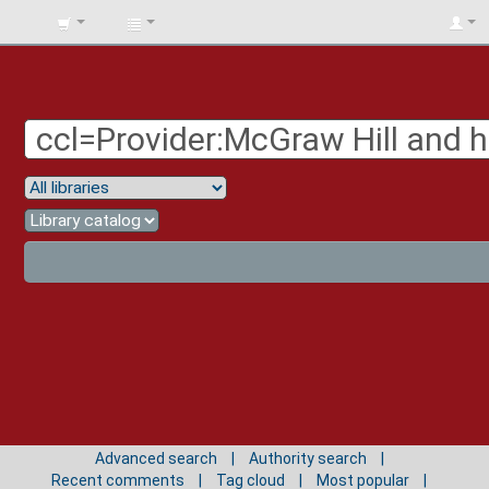
BIBLIOTECA
UNIV.
SURCOLOMBIANA
Advanced search
Authority search
Recent comments
Tag cloud
Most popular