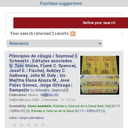
Purchase suggestions
Refine your search
Your search returned 2 results.
P
r
incipios de ci
r
ugía / Seymou
r
I.
Schwa
r
tz ; Edito
r
es asociados.
G.
Tom
Shi
r
es, F
r
ank C. Spence
r
,
Josef E. | Fische
r
, Aub
r
ey C.
Galloway, John M. Daly ; t
r
s.
Ma
r
tha Elena A
r
aiza M., José
Pé
r
ez Gómez, Jo
r
ge O
r
tizaga |
Sampe
r
io
by
Schwa
r
tz, Seymou
r
I.
Publication:
México :
M
cG
r
aw
-
Hill
Inte
r
ame
r
icana, 2000 . 2 volumenes. : il. ; 27 cm.
Availability:
Items available:
Biblioteca Ciencias de la Salud Book Ca
r
t [
617.9
/ S399p-07
] (2),
Biblioteca Ciencias de la Salud [
617.9 / S399p-07
] (2),
Lists:
ci
r
ugia pediat
r
ica
.