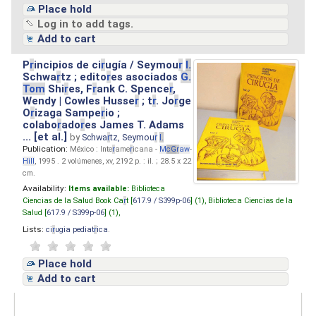
Place hold
Log in to add tags.
Add to cart
P
r
incipios de ci
r
ugía / Seymou
r
I.
Schwa
r
tz ; edito
r
es asociados
G.
Tom
Shi
r
es, F
r
ank C. Spence
r
,
Wendy | Cowles Husse
r
; t
r
. Jo
r
ge
O
r
izaga Sampe
r
io ;
colabo
r
ado
r
es James T. Adams
... [et al.]
by
Schwa
r
tz, Seymou
r
I.
Publication:
México : Inte
r
ame
r
icana -
M
cG
r
aw
-
Hill
, 1995 . 2 volúmenes, xv, 2192 p. : il. ; 28.5 x 22
cm.
Availability:
Items available:
Biblioteca
Ciencias de la Salud Book Ca
r
t [
617.9 / S399p-06
] (1),
Biblioteca Ciencias de la
Salud [
617.9 / S399p-06
] (1),
Lists:
ci
r
ugia pediat
r
ica
.
Place hold
Add to cart