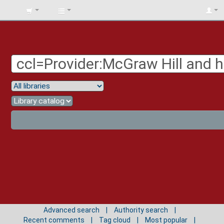
BIBLIOTECA
UNIV.
SURCOLOMBIANA
Advanced search
Authority search
Recent comments
Tag cloud
Most popular