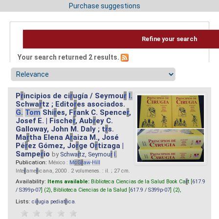
Purchase suggestions
Refine your search
Your search returned 2 results.
P
r
incipios de ci
r
ugía / Seymou
r
I.
Schwa
r
tz ; Edito
r
es asociados.
G.
Tom
Shi
r
es, F
r
ank C. Spence
r
,
Josef E. | Fische
r
, Aub
r
ey C.
Galloway, John M. Daly ; t
r
s.
Ma
r
tha Elena A
r
aiza M., José
Pé
r
ez Gómez, Jo
r
ge O
r
tizaga |
Sampe
r
io
by
Schwa
r
tz, Seymou
r
I.
Publication:
México :
M
cG
r
aw
-
Hill
Inte
r
ame
r
icana, 2000 . 2 volumenes. : il. ; 27 cm.
Availability:
Items available:
Biblioteca Ciencias de la Salud Book Ca
r
t [
617.9
/ S399p-07
] (2),
Biblioteca Ciencias de la Salud [
617.9 / S399p-07
] (2),
Lists:
ci
r
ugia pediat
r
ica
.