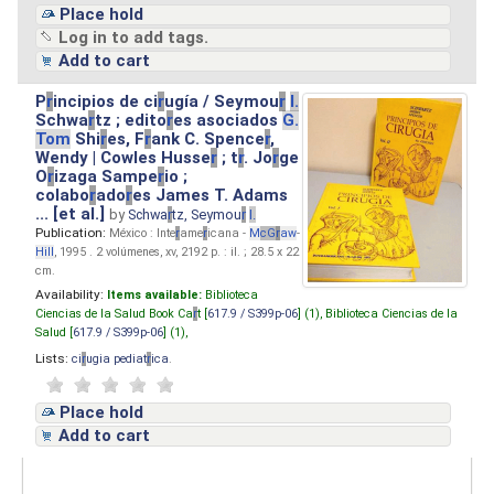
Place hold
Log in to add tags.
Add to cart
P
r
incipios de ci
r
ugía / Seymou
r
I.
Schwa
r
tz ; edito
r
es asociados
G.
Tom
Shi
r
es, F
r
ank C. Spence
r
,
Wendy | Cowles Husse
r
; t
r
. Jo
r
ge
O
r
izaga Sampe
r
io ;
colabo
r
ado
r
es James T. Adams
... [et al.]
by
Schwa
r
tz, Seymou
r
I.
Publication:
México : Inte
r
ame
r
icana -
M
cG
r
aw
-
Hill
, 1995 . 2 volúmenes, xv, 2192 p. : il. ; 28.5 x 22
cm.
Availability:
Items available:
Biblioteca
Ciencias de la Salud Book Ca
r
t [
617.9 / S399p-06
] (1),
Biblioteca Ciencias de la
Salud [
617.9 / S399p-06
] (1),
Lists:
ci
r
ugia pediat
r
ica
.
Place hold
Add to cart