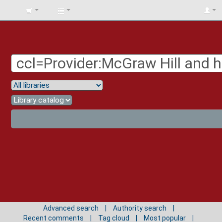
BIBLIOTECA
UNIV.
SURCOLOMBIANA
Advanced search
Authority search
Recent comments
Tag cloud
Most popular