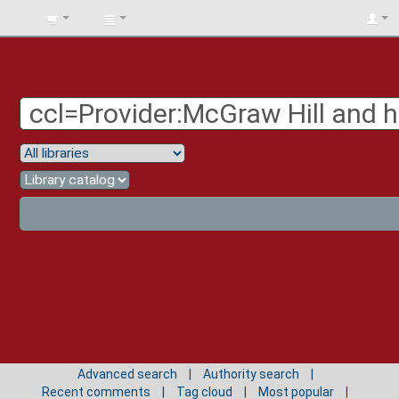
BIBLIOTECA
UNIV.
SURCOLOMBIANA
Advanced search
Authority search
Recent comments
Tag cloud
Most popular