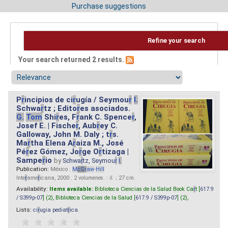
Purchase suggestions
Refine your search
Your search returned 2 results.
P
r
incipios de ci
r
ugía / Seymou
r
I.
Schwa
r
tz ; Edito
r
es asociados.
G.
Tom
Shi
r
es, F
r
ank C. Spence
r
,
Josef E. | Fische
r
, Aub
r
ey C.
Galloway, John M. Daly ; t
r
s.
Ma
r
tha Elena A
r
aiza M., José
Pé
r
ez Gómez, Jo
r
ge O
r
tizaga |
Sampe
r
io
by
Schwa
r
tz, Seymou
r
I.
Publication:
México :
M
cG
r
aw
-
Hill
Inte
r
ame
r
icana, 2000 . 2 volumenes. : il. ; 27 cm.
Availability:
Items available:
Biblioteca Ciencias de la Salud Book Ca
r
t [
617.9
/ S399p-07
] (2),
Biblioteca Ciencias de la Salud [
617.9 / S399p-07
] (2),
Lists:
ci
r
ugia pediat
r
ica
.