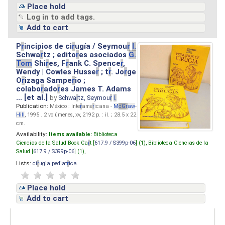
Place hold
Log in to add tags.
Add to cart
P
r
incipios de ci
r
ugía / Seymou
r
I.
Schwa
r
tz ; edito
r
es asociados
G.
Tom
Shi
r
es, F
r
ank C. Spence
r
,
Wendy | Cowles Husse
r
; t
r
. Jo
r
ge
O
r
izaga Sampe
r
io ;
colabo
r
ado
r
es James T. Adams
... [et al.]
by
Schwa
r
tz, Seymou
r
I.
Publication:
México : Inte
r
ame
r
icana -
M
cG
r
aw
-
Hill
, 1995 . 2 volúmenes, xv, 2192 p. : il. ; 28.5 x 22
cm.
Availability:
Items available:
Biblioteca
Ciencias de la Salud Book Ca
r
t [
617.9 / S399p-06
] (1),
Biblioteca Ciencias de la
Salud [
617.9 / S399p-06
] (1),
Lists:
ci
r
ugia pediat
r
ica
.
Place hold
Add to cart