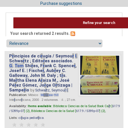
Purchase suggestions
Refine your search
Your search returned 2 results.
P
r
incipios de ci
r
ugía / Seymou
r
I.
Schwa
r
tz ; Edito
r
es asociados.
G.
Tom
Shi
r
es, F
r
ank C. Spence
r
,
Josef E. | Fische
r
, Aub
r
ey C.
Galloway, John M. Daly ; t
r
s.
Ma
r
tha Elena A
r
aiza M., José
Pé
r
ez Gómez, Jo
r
ge O
r
tizaga |
Sampe
r
io
by
Schwa
r
tz, Seymou
r
I.
Publication:
México :
M
cG
r
aw
-
Hill
Inte
r
ame
r
icana, 2000 . 2 volumenes. : il. ; 27 cm.
Availability:
Items available:
Biblioteca Ciencias de la Salud Book Ca
r
t [
617.9
/ S399p-07
] (2),
Biblioteca Ciencias de la Salud [
617.9 / S399p-07
] (2),
Lists:
ci
r
ugia pediat
r
ica
.