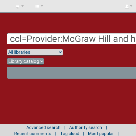
BIBLIOTECA
UNIV.
SURCOLOMBIANA
Advanced search
Authority search
Recent comments
Tag cloud
Most popular