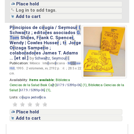
Place hold
Log in to add tags.
Add to cart
P
r
incipios de ci
r
ugía / Seymou
r
I.
Schwa
r
tz ; edito
r
es asociados
G.
Tom
Shi
r
es, F
r
ank C. Spence
r
,
Wendy | Cowles Husse
r
; t
r
. Jo
r
ge
O
r
izaga Sampe
r
io ;
colabo
r
ado
r
es James T. Adams
... [et al.]
by
Schwa
r
tz, Seymou
r
I.
Publication:
México : Inte
r
ame
r
icana -
M
cG
r
aw
-
Hill
, 1995 . 2 volúmenes, xv, 2192 p. : il. ; 28.5 x 22
cm.
Availability:
Items available:
Biblioteca
Ciencias de la Salud Book Ca
r
t [
617.9 / S399p-06
] (1),
Biblioteca Ciencias de la
Salud [
617.9 / S399p-06
] (1),
Lists:
ci
r
ugia pediat
r
ica
.
Place hold
Add to cart