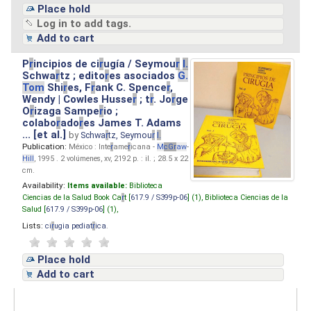
Place hold
Log in to add tags.
Add to cart
P
r
incipios de ci
r
ugía / Seymou
r
I.
Schwa
r
tz ; edito
r
es asociados
G.
Tom
Shi
r
es, F
r
ank C. Spence
r
,
Wendy | Cowles Husse
r
; t
r
. Jo
r
ge
O
r
izaga Sampe
r
io ;
colabo
r
ado
r
es James T. Adams
... [et al.]
by
Schwa
r
tz, Seymou
r
I.
Publication:
México : Inte
r
ame
r
icana -
M
cG
r
aw
-
Hill
, 1995 . 2 volúmenes, xv, 2192 p. : il. ; 28.5 x 22
cm.
Availability:
Items available:
Biblioteca
Ciencias de la Salud Book Ca
r
t [
617.9 / S399p-06
] (1),
Biblioteca Ciencias de la
Salud [
617.9 / S399p-06
] (1),
Lists:
ci
r
ugia pediat
r
ica
.
Place hold
Add to cart