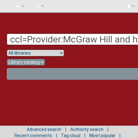
BIBLIOTECA
UNIV.
SURCOLOMBIANA
Advanced search
Authority search
Recent comments
Tag cloud
Most popular