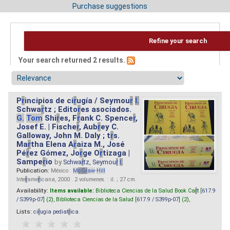
Purchase suggestions
Refine your search
Your search returned 2 results.
P
r
incipios de ci
r
ugía / Seymou
r
I.
Schwa
r
tz ; Edito
r
es asociados.
G.
Tom
Shi
r
es, F
r
ank C. Spence
r
,
Josef E. | Fische
r
, Aub
r
ey C.
Galloway, John M. Daly ; t
r
s.
Ma
r
tha Elena A
r
aiza M., José
Pé
r
ez Gómez, Jo
r
ge O
r
tizaga |
Sampe
r
io
by
Schwa
r
tz, Seymou
r
I.
Publication:
México :
M
cG
r
aw
-
Hill
Inte
r
ame
r
icana, 2000 . 2 volumenes. : il. ; 27 cm.
Availability:
Items available:
Biblioteca Ciencias de la Salud Book Ca
r
t [
617.9
/ S399p-07
] (2),
Biblioteca Ciencias de la Salud [
617.9 / S399p-07
] (2),
Lists:
ci
r
ugia pediat
r
ica
.