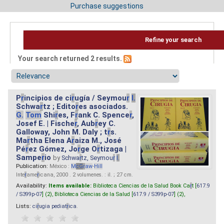
Purchase suggestions
Refine your search
Your search returned 2 results.
P
r
incipios de ci
r
ugía / Seymou
r
I.
Schwa
r
tz ; Edito
r
es asociados.
G.
Tom
Shi
r
es, F
r
ank C. Spence
r
,
Josef E. | Fische
r
, Aub
r
ey C.
Galloway, John M. Daly ; t
r
s.
Ma
r
tha Elena A
r
aiza M., José
Pé
r
ez Gómez, Jo
r
ge O
r
tizaga |
Sampe
r
io
by
Schwa
r
tz, Seymou
r
I.
Publication:
México :
M
cG
r
aw
-
Hill
Inte
r
ame
r
icana, 2000 . 2 volumenes. : il. ; 27 cm.
Availability:
Items available:
Biblioteca Ciencias de la Salud Book Ca
r
t [
617.9
/ S399p-07
] (2),
Biblioteca Ciencias de la Salud [
617.9 / S399p-07
] (2),
Lists:
ci
r
ugia pediat
r
ica
.