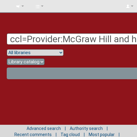
BIBLIOTECA
UNIV.
SURCOLOMBIANA
Advanced search
Authority search
Recent comments
Tag cloud
Most popular