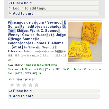
Place hold
Log in to add tags.
Add to cart
P
r
incipios de ci
r
ugía / Seymou
r
I.
Schwa
r
tz ; edito
r
es asociados
G.
Tom
Shi
r
es, F
r
ank C. Spence
r
,
Wendy | Cowles Husse
r
; t
r
. Jo
r
ge
O
r
izaga Sampe
r
io ;
colabo
r
ado
r
es James T. Adams
... [et al.]
by
Schwa
r
tz, Seymou
r
I.
Publication:
México : Inte
r
ame
r
icana -
M
cG
r
aw
-
Hill
, 1995 . 2 volúmenes, xv, 2192 p. : il. ; 28.5 x 22
cm.
Availability:
Items available:
Biblioteca
Ciencias de la Salud Book Ca
r
t [
617.9 / S399p-06
] (1),
Biblioteca Ciencias de la
Salud [
617.9 / S399p-06
] (1),
Lists:
ci
r
ugia pediat
r
ica
.
Place hold
Add to cart