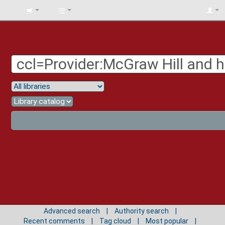
BIBLIOTECA
UNIV.
SURCOLOMBIANA
Advanced search
Authority search
Recent comments
Tag cloud
Most popular