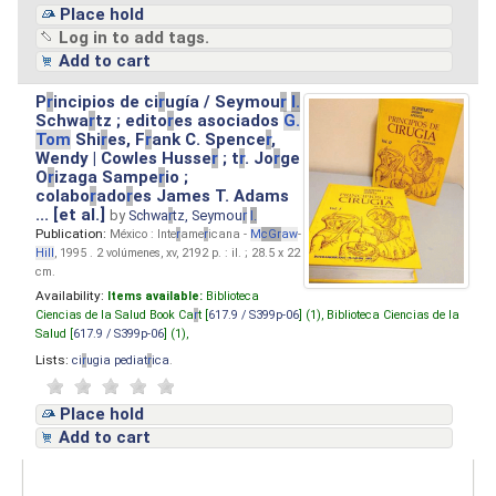
Place hold
Log in to add tags.
Add to cart
P
r
incipios de ci
r
ugía / Seymou
r
I.
Schwa
r
tz ; edito
r
es asociados
G.
Tom
Shi
r
es, F
r
ank C. Spence
r
,
Wendy | Cowles Husse
r
; t
r
. Jo
r
ge
O
r
izaga Sampe
r
io ;
colabo
r
ado
r
es James T. Adams
... [et al.]
by
Schwa
r
tz, Seymou
r
I.
Publication:
México : Inte
r
ame
r
icana -
M
cG
r
aw
-
Hill
, 1995 . 2 volúmenes, xv, 2192 p. : il. ; 28.5 x 22
cm.
Availability:
Items available:
Biblioteca
Ciencias de la Salud Book Ca
r
t [
617.9 / S399p-06
] (1),
Biblioteca Ciencias de la
Salud [
617.9 / S399p-06
] (1),
Lists:
ci
r
ugia pediat
r
ica
.
Place hold
Add to cart