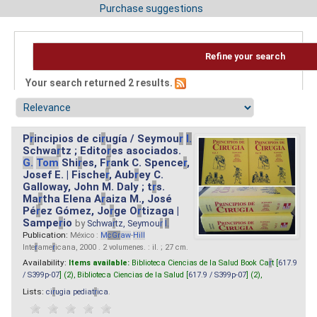
Purchase suggestions
Refine your search
Your search returned 2 results.
P
r
incipios de ci
r
ugía / Seymou
r
I.
Schwa
r
tz ; Edito
r
es asociados.
G.
Tom
Shi
r
es, F
r
ank C. Spence
r
,
Josef E. | Fische
r
, Aub
r
ey C.
Galloway, John M. Daly ; t
r
s.
Ma
r
tha Elena A
r
aiza M., José
Pé
r
ez Gómez, Jo
r
ge O
r
tizaga |
Sampe
r
io
by
Schwa
r
tz, Seymou
r
I.
Publication:
México :
M
cG
r
aw
-
Hill
Inte
r
ame
r
icana, 2000 . 2 volumenes. : il. ; 27 cm.
Availability:
Items available:
Biblioteca Ciencias de la Salud Book Ca
r
t [
617.9
/ S399p-07
] (2),
Biblioteca Ciencias de la Salud [
617.9 / S399p-07
] (2),
Lists:
ci
r
ugia pediat
r
ica
.