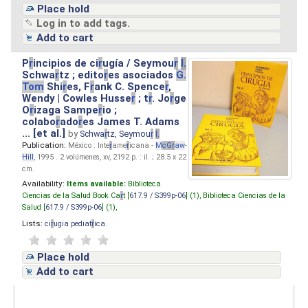
Place hold
Log in to add tags.
Add to cart
P
r
incipios de ci
r
ugía / Seymou
r
I.
Schwa
r
tz ; edito
r
es asociados
G.
Tom
Shi
r
es, F
r
ank C. Spence
r
,
Wendy | Cowles Husse
r
; t
r
. Jo
r
ge
O
r
izaga Sampe
r
io ;
colabo
r
ado
r
es James T. Adams
... [et al.]
by
Schwa
r
tz, Seymou
r
I.
Publication:
México : Inte
r
ame
r
icana -
M
cG
r
aw
-
Hill
, 1995 . 2 volúmenes, xv, 2192 p. : il. ; 28.5 x 22
cm.
Availability:
Items available:
Biblioteca
Ciencias de la Salud Book Ca
r
t [
617.9 / S399p-06
] (1),
Biblioteca Ciencias de la
Salud [
617.9 / S399p-06
] (1),
Lists:
ci
r
ugia pediat
r
ica
.
Place hold
Add to cart