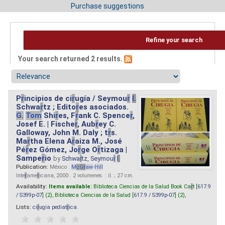
Purchase suggestions
Refine your search
Your search returned 2 results.
P
r
incipios de ci
r
ugía / Seymou
r
I.
Schwa
r
tz ; Edito
r
es asociados.
G.
Tom
Shi
r
es, F
r
ank C. Spence
r
,
Josef E. | Fische
r
, Aub
r
ey C.
Galloway, John M. Daly ; t
r
s.
Ma
r
tha Elena A
r
aiza M., José
Pé
r
ez Gómez, Jo
r
ge O
r
tizaga |
Sampe
r
io
by
Schwa
r
tz, Seymou
r
I.
Publication:
México :
M
cG
r
aw
-
Hill
Inte
r
ame
r
icana, 2000 . 2 volumenes. : il. ; 27 cm.
Availability:
Items available:
Biblioteca Ciencias de la Salud Book Ca
r
t [
617.9
/ S399p-07
] (2),
Biblioteca Ciencias de la Salud [
617.9 / S399p-07
] (2),
Lists:
ci
r
ugia pediat
r
ica
.