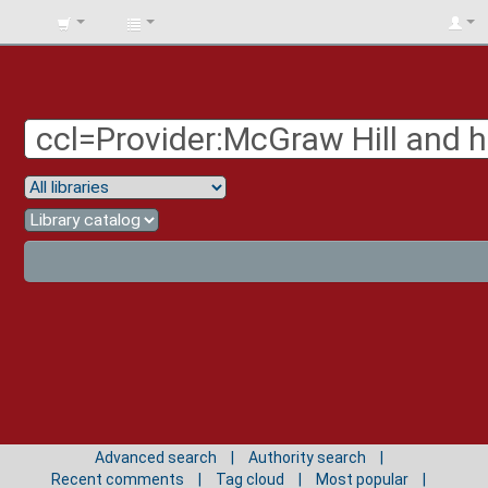
BIBLIOTECA
UNIV.
SURCOLOMBIANA
Advanced search
Authority search
Recent comments
Tag cloud
Most popular