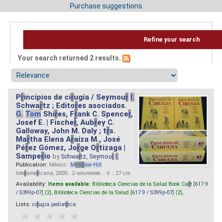
Purchase suggestions
Refine your search
Your search returned 2 results.
P
r
incipios de ci
r
ugía / Seymou
r
I.
Schwa
r
tz ; Edito
r
es asociados.
G.
Tom
Shi
r
es, F
r
ank C. Spence
r
,
Josef E. | Fische
r
, Aub
r
ey C.
Galloway, John M. Daly ; t
r
s.
Ma
r
tha Elena A
r
aiza M., José
Pé
r
ez Gómez, Jo
r
ge O
r
tizaga |
Sampe
r
io
by
Schwa
r
tz, Seymou
r
I.
Publication:
México :
M
cG
r
aw
-
Hill
Inte
r
ame
r
icana, 2000 . 2 volumenes. : il. ; 27 cm.
Availability:
Items available:
Biblioteca Ciencias de la Salud Book Ca
r
t [
617.9
/ S399p-07
] (2),
Biblioteca Ciencias de la Salud [
617.9 / S399p-07
] (2),
Lists:
ci
r
ugia pediat
r
ica
.