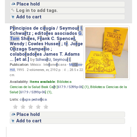
Place hold
Log in to add tags.
Add to cart
P
r
incipios de ci
r
ugía / Seymou
r
I.
Schwa
r
tz ; edito
r
es asociados
G.
Tom
Shi
r
es, F
r
ank C. Spence
r
,
Wendy | Cowles Husse
r
; t
r
. Jo
r
ge
O
r
izaga Sampe
r
io ;
colabo
r
ado
r
es James T. Adams
... [et al.]
by
Schwa
r
tz, Seymou
r
I.
Publication:
México : Inte
r
ame
r
icana -
M
cG
r
aw
-
Hill
, 1995 . 2 volúmenes, xv, 2192 p. : il. ; 28.5 x 22
cm.
Availability:
Items available:
Biblioteca
Ciencias de la Salud Book Ca
r
t [
617.9 / S399p-06
] (1),
Biblioteca Ciencias de la
Salud [
617.9 / S399p-06
] (1),
Lists:
ci
r
ugia pediat
r
ica
.
Place hold
Add to cart