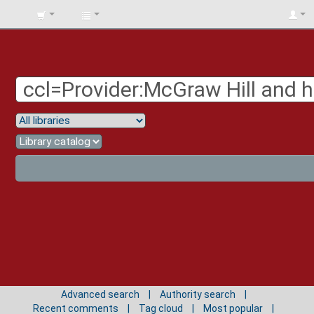
BIBLIOTECA
UNIV.
SURCOLOMBIANA
Advanced search
Authority search
Recent comments
Tag cloud
Most popular