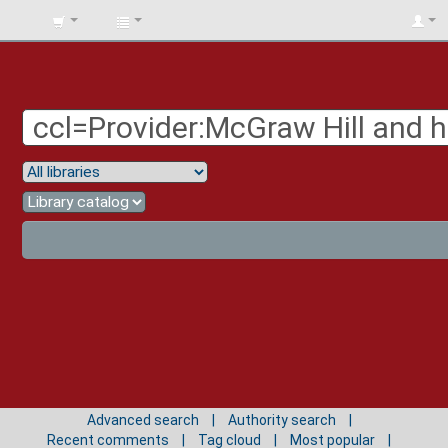
BIBLIOTECA
UNIV.
SURCOLOMBIANA
Advanced search
Authority search
Recent comments
Tag cloud
Most popular