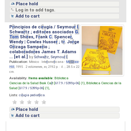
Place hold
Log in to add tags.
Add to cart
P
r
incipios de ci
r
ugía / Seymou
r
I.
Schwa
r
tz ; edito
r
es asociados
G.
Tom
Shi
r
es, F
r
ank
C.
Spence
r
,
Wendy | Cowles Husse
r
; t
r
. Jo
r
ge
O
r
izaga Sampe
r
io ;
colabo
r
ado
r
es James T. Adams
... [et al.]
by
Schwa
r
tz, Seymou
r
I.
Publication:
México : Inte
r
ame
r
icana -
M
cG
r
aw
-
Hill
, 1995 . 2 volúmenes, xv, 2192 p. : il. ; 28.5 x 22
cm.
Availability:
Items available:
Biblioteca
Ciencias de la Salud Book Ca
r
t [
617.9 / S399p-06
] (1),
Biblioteca Ciencias de la
Salud [
617.9 / S399p-06
] (1),
Lists:
ci
r
ugia pediat
r
ica
.
Place hold
Add to cart