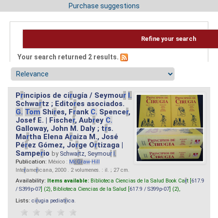
Purchase suggestions
Refine your search
Your search returned 2 results.
P
r
incipios de ci
r
ugía / Seymou
r
I.
Schwa
r
tz ; Edito
r
es asociados.
G.
Tom
Shi
r
es, F
r
ank
C.
Spence
r
,
Josef E. | Fische
r
, Aub
r
ey
C.
Galloway, John M. Daly ; t
r
s.
Ma
r
tha Elena A
r
aiza M., José
Pé
r
ez Gómez, Jo
r
ge O
r
tizaga |
Sampe
r
io
by
Schwa
r
tz, Seymou
r
I.
Publication:
México :
M
cG
r
aw
-
Hill
Inte
r
ame
r
icana, 2000 . 2 volumenes. : il. ; 27 cm.
Availability:
Items available:
Biblioteca Ciencias de la Salud Book Ca
r
t [
617.9
/ S399p-07
] (2),
Biblioteca Ciencias de la Salud [
617.9 / S399p-07
] (2),
Lists:
ci
r
ugia pediat
r
ica
.