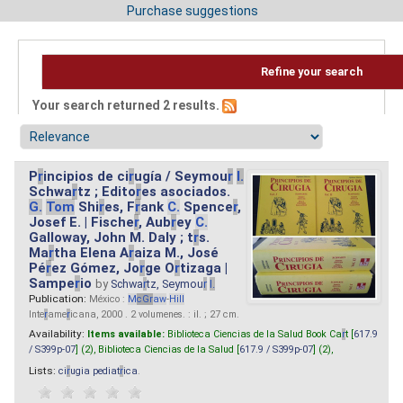
Purchase suggestions
Refine your search
Your search returned 2 results.
P
r
incipios de ci
r
ugía / Seymou
r
I.
Schwa
r
tz ; Edito
r
es asociados.
G.
Tom
Shi
r
es, F
r
ank
C.
Spence
r
,
Josef E. | Fische
r
, Aub
r
ey
C.
Galloway, John M. Daly ; t
r
s.
Ma
r
tha Elena A
r
aiza M., José
Pé
r
ez Gómez, Jo
r
ge O
r
tizaga |
Sampe
r
io
by
Schwa
r
tz, Seymou
r
I.
Publication:
México :
M
cG
r
aw
-
Hill
Inte
r
ame
r
icana, 2000 . 2 volumenes. : il. ; 27 cm.
Availability:
Items available:
Biblioteca Ciencias de la Salud Book Ca
r
t [
617.9
/ S399p-07
] (2),
Biblioteca Ciencias de la Salud [
617.9 / S399p-07
] (2),
Lists:
ci
r
ugia pediat
r
ica
.