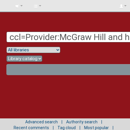
BIBLIOTECA
UNIV.
SURCOLOMBIANA
Advanced search
Authority search
Recent comments
Tag cloud
Most popular