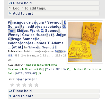
Place hold
Log in to add tags.
Add to cart
P
r
incipios de ci
r
ugía / Seymou
r
I.
Schwa
r
tz ; edito
r
es asociados
G.
Tom
Shi
r
es, F
r
ank
C.
Spence
r
,
Wendy | Cowles Husse
r
; t
r
. Jo
r
ge
O
r
izaga Sampe
r
io ;
colabo
r
ado
r
es James T. Adams
... [et al.]
by
Schwa
r
tz, Seymou
r
I.
Publication:
México : Inte
r
ame
r
icana -
M
cG
r
aw
-
Hill
, 1995 . 2 volúmenes, xv, 2192 p. : il. ; 28.5 x 22
cm.
Availability:
Items available:
Biblioteca
Ciencias de la Salud Book Ca
r
t [
617.9 / S399p-06
] (1),
Biblioteca Ciencias de la
Salud [
617.9 / S399p-06
] (1),
Lists:
ci
r
ugia pediat
r
ica
.
Place hold
Add to cart