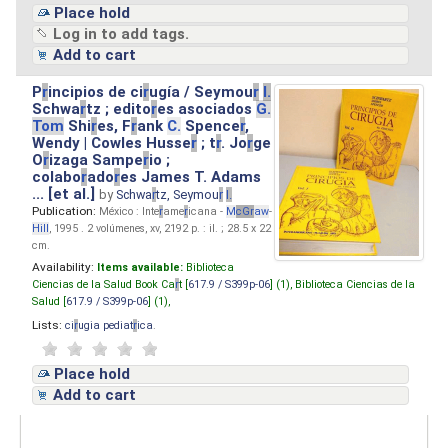
Place hold
Log in to add tags.
Add to cart
P
r
incipios de ci
r
ugía / Seymou
r
I.
Schwa
r
tz ; edito
r
es asociados
G.
Tom
Shi
r
es, F
r
ank
C.
Spence
r
,
Wendy | Cowles Husse
r
; t
r
. Jo
r
ge
O
r
izaga Sampe
r
io ;
colabo
r
ado
r
es James T. Adams
... [et al.]
by
Schwa
r
tz, Seymou
r
I.
Publication:
México : Inte
r
ame
r
icana -
M
cG
r
aw
-
Hill
, 1995 . 2 volúmenes, xv, 2192 p. : il. ; 28.5 x 22
cm.
Availability:
Items available:
Biblioteca
Ciencias de la Salud Book Ca
r
t [
617.9 / S399p-06
] (1),
Biblioteca Ciencias de la
Salud [
617.9 / S399p-06
] (1),
Lists:
ci
r
ugia pediat
r
ica
.
Place hold
Add to cart