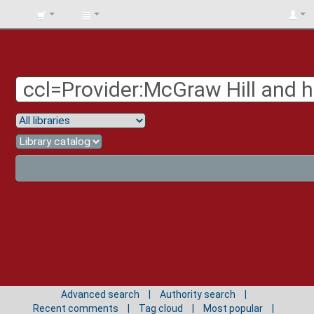
BIBLIOTECA
UNIV.
SURCOLOMBIANA
Advanced search
Authority search
Recent comments
Tag cloud
Most popular