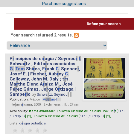
Purchase suggestions
Refine your search
Your search returned 2 results.
P
r
incipios de ci
r
ugía / Seymou
r
I.
Schwa
r
tz ; Edito
r
es asociados.
G.
Tom
Shi
r
es, F
r
ank
C.
Spence
r
,
Josef E. | Fische
r
, Aub
r
ey
C.
Galloway, John M. Daly ; t
r
s.
Ma
r
tha Elena A
r
aiza M., José
Pé
r
ez Gómez, Jo
r
ge O
r
tizaga |
Sampe
r
io
by
Schwa
r
tz, Seymou
r
I.
Publication:
México :
M
cG
r
aw
-
Hill
Inte
r
ame
r
icana, 2000 . 2 volumenes. : il. ; 27 cm.
Availability:
Items available:
Biblioteca Ciencias de la Salud Book Ca
r
t [
617.9
/ S399p-07
] (2),
Biblioteca Ciencias de la Salud [
617.9 / S399p-07
] (2),
Lists:
ci
r
ugia pediat
r
ica
.