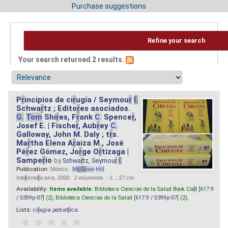
Purchase suggestions
Refine your search
Your search returned 2 results.
P
r
incipios de ci
r
ugía / Seymou
r
I.
Schwa
r
tz ; Edito
r
es asociados.
G.
Tom
Shi
r
es, F
r
ank
C.
Spence
r
,
Josef E. | Fische
r
, Aub
r
ey
C.
Galloway, John M. Daly ; t
r
s.
Ma
r
tha Elena A
r
aiza M., José
Pé
r
ez Gómez, Jo
r
ge O
r
tizaga |
Sampe
r
io
by
Schwa
r
tz, Seymou
r
I.
Publication:
México :
M
cG
r
aw
-
Hill
Inte
r
ame
r
icana, 2000 . 2 volumenes. : il. ; 27 cm.
Availability:
Items available:
Biblioteca Ciencias de la Salud Book Ca
r
t [
617.9
/ S399p-07
] (2),
Biblioteca Ciencias de la Salud [
617.9 / S399p-07
] (2),
Lists:
ci
r
ugia pediat
r
ica
.