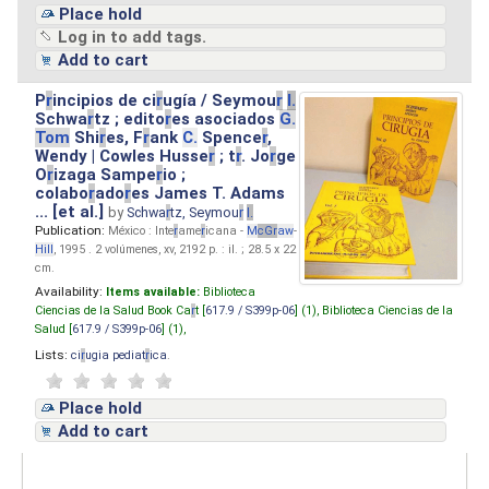
Place hold
Log in to add tags.
Add to cart
P
r
incipios de ci
r
ugía / Seymou
r
I.
Schwa
r
tz ; edito
r
es asociados
G.
Tom
Shi
r
es, F
r
ank
C.
Spence
r
,
Wendy | Cowles Husse
r
; t
r
. Jo
r
ge
O
r
izaga Sampe
r
io ;
colabo
r
ado
r
es James T. Adams
... [et al.]
by
Schwa
r
tz, Seymou
r
I.
Publication:
México : Inte
r
ame
r
icana -
M
cG
r
aw
-
Hill
, 1995 . 2 volúmenes, xv, 2192 p. : il. ; 28.5 x 22
cm.
Availability:
Items available:
Biblioteca
Ciencias de la Salud Book Ca
r
t [
617.9 / S399p-06
] (1),
Biblioteca Ciencias de la
Salud [
617.9 / S399p-06
] (1),
Lists:
ci
r
ugia pediat
r
ica
.
Place hold
Add to cart