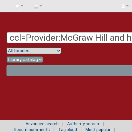
BIBLIOTECA
UNIV.
SURCOLOMBIANA
Advanced search
Authority search
Recent comments
Tag cloud
Most popular