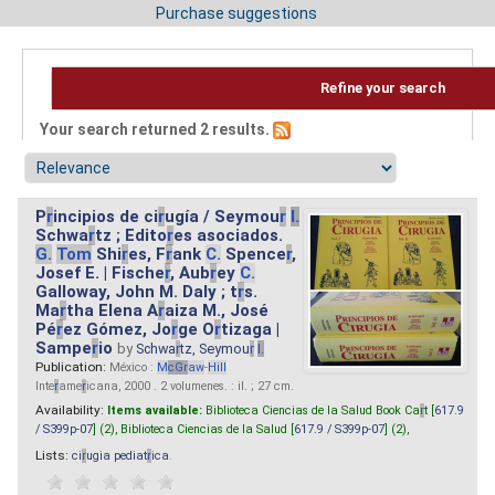
Purchase suggestions
Refine your search
Your search returned 2 results.
P
r
incipios de ci
r
ugía / Seymou
r
I.
Schwa
r
tz ; Edito
r
es asociados.
G.
Tom
Shi
r
es, F
r
ank
C.
Spence
r
,
Josef E. | Fische
r
, Aub
r
ey
C.
Galloway, John M. Daly ; t
r
s.
Ma
r
tha Elena A
r
aiza M., José
Pé
r
ez Gómez, Jo
r
ge O
r
tizaga |
Sampe
r
io
by
Schwa
r
tz, Seymou
r
I.
Publication:
México :
M
cG
r
aw
-
Hill
Inte
r
ame
r
icana, 2000 . 2 volumenes. : il. ; 27 cm.
Availability:
Items available:
Biblioteca Ciencias de la Salud Book Ca
r
t [
617.9
/ S399p-07
] (2),
Biblioteca Ciencias de la Salud [
617.9 / S399p-07
] (2),
Lists:
ci
r
ugia pediat
r
ica
.