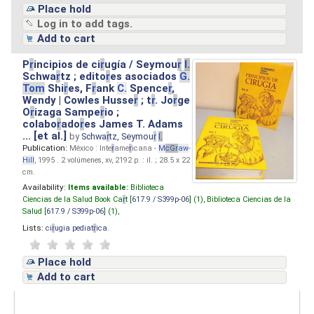
Place hold
Log in to add tags.
Add to cart
P
r
incipios de ci
r
ugía / Seymou
r
I.
Schwa
r
tz ; edito
r
es asociados
G.
Tom
Shi
r
es, F
r
ank
C.
Spence
r
,
Wendy | Cowles Husse
r
; t
r
. Jo
r
ge
O
r
izaga Sampe
r
io ;
colabo
r
ado
r
es James T. Adams
... [et al.]
by
Schwa
r
tz, Seymou
r
I.
Publication:
México : Inte
r
ame
r
icana -
M
cG
r
aw
-
Hill
, 1995 . 2 volúmenes, xv, 2192 p. : il. ; 28.5 x 22
cm.
Availability:
Items available:
Biblioteca
Ciencias de la Salud Book Ca
r
t [
617.9 / S399p-06
] (1),
Biblioteca Ciencias de la
Salud [
617.9 / S399p-06
] (1),
Lists:
ci
r
ugia pediat
r
ica
.
Place hold
Add to cart