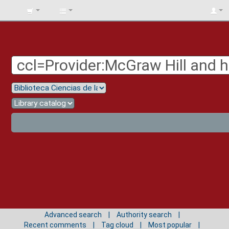
BIBLIOTECA
UNIV.
SURCOLOMBIANA
Advanced search
Authority search
Recent comments
Tag cloud
Most popular