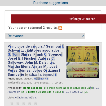
Purchase suggestions
Refine your search
Your search returned 2 results.
P
r
incipios de ci
r
ugía / Seymou
r
I.
Schwa
r
tz ; Edito
r
es asociados.
G.
Tom
Shi
r
es, F
r
ank
C.
Spence
r
,
Josef E. | Fische
r
, Aub
r
ey
C.
Galloway, John M. Daly ; t
r
s.
Ma
r
tha Elena A
r
aiza M., José
Pé
r
ez Gómez, Jo
r
ge O
r
tizaga |
Sampe
r
io
by
Schwa
r
tz, Seymou
r
I.
Publication:
México :
M
cG
r
aw
-
Hill
Inte
r
ame
r
icana, 2000 . 2 volumenes. : il. ; 27 cm.
Availability:
Items available:
Biblioteca Ciencias de la Salud Book Ca
r
t [
617.9
/ S399p-07
] (2),
Biblioteca Ciencias de la Salud [
617.9 / S399p-07
] (2),
Lists:
ci
r
ugia pediat
r
ica
.