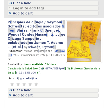
Place hold
Log in to add tags.
Add to cart
P
r
incipios de ci
r
ugía / Seymou
r
I.
Schwa
r
tz ; edito
r
es asociados
G.
Tom
Shi
r
es, F
r
ank
C.
Spence
r
,
Wendy | Cowles Husse
r
; t
r
. Jo
r
ge
O
r
izaga Sampe
r
io ;
colabo
r
ado
r
es James T. Adams
... [et al.]
by
Schwa
r
tz, Seymou
r
I.
Publication:
México : Inte
r
ame
r
icana -
M
cG
r
aw
-
Hill
, 1995 . 2 volúmenes, xv, 2192 p. : il. ; 28.5 x 22
cm.
Availability:
Items available:
Biblioteca
Ciencias de la Salud Book Ca
r
t [
617.9 / S399p-06
] (1),
Biblioteca Ciencias de la
Salud [
617.9 / S399p-06
] (1),
Lists:
ci
r
ugia pediat
r
ica
.
Place hold
Add to cart