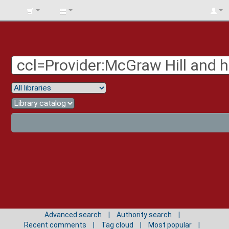
BIBLIOTECA
UNIV.
SURCOLOMBIANA
Advanced search
Authority search
Recent comments
Tag cloud
Most popular