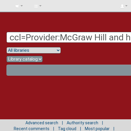
BIBLIOTECA
UNIV.
SURCOLOMBIANA
Advanced search
Authority search
Recent comments
Tag cloud
Most popular