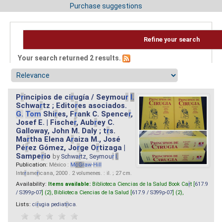
Purchase suggestions
Refine your search
Your search returned 2 results.
P
r
incipios de ci
r
ugía / Seymou
r
I.
Schwa
r
tz ; Edito
r
es asociados.
G.
Tom
Shi
r
es, F
r
ank C. Spence
r
,
Josef E. | Fische
r
, Aub
r
ey C.
Galloway, John M. Daly ; t
r
s.
Ma
r
tha Elena A
r
aiza M., José
Pé
r
ez Gómez, Jo
r
ge O
r
tizaga |
Sampe
r
io
by
Schwa
r
tz, Seymou
r
I.
Publication:
México :
M
cG
r
aw
-
Hill
Inte
r
ame
r
icana, 2000 . 2 volumenes. : il. ; 27 cm.
Availability:
Items available:
Biblioteca Ciencias de la Salud Book Ca
r
t [
617.9
/ S399p-07
] (2),
Biblioteca Ciencias de la Salud [
617.9 / S399p-07
] (2),
Lists:
ci
r
ugia pediat
r
ica
.