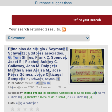
Purchase suggestions
Refine your search
Your search returned 2 results.
P
r
incipios de ci
r
ugía / Seymou
r
I.
Schwa
r
tz ; Edito
r
es asociados.
G.
Tom
Shi
r
es, F
r
ank C. Spence
r
,
Josef E. | Fische
r
, Aub
r
ey C.
Galloway, John M. Daly ; t
r
s.
Ma
r
tha Elena A
r
aiza M., José
Pé
r
ez Gómez, Jo
r
ge O
r
tizaga |
Sampe
r
io
by
Schwa
r
tz, Seymou
r
I.
Publication:
México :
M
cG
r
aw
-
Hill
Inte
r
ame
r
icana, 2000 . 2 volumenes. : il. ; 27 cm.
Availability:
Items available:
Biblioteca Ciencias de la Salud Book Ca
r
t [
617.9
/ S399p-07
] (2),
Biblioteca Ciencias de la Salud [
617.9 / S399p-07
] (2),
Lists:
ci
r
ugia pediat
r
ica
.