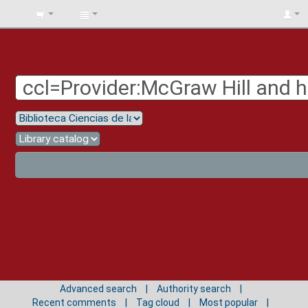
BIBLIOTECA
UNIV.
SURCOLOMBIANA
Advanced search
Authority search
Recent comments
Tag cloud
Most popular