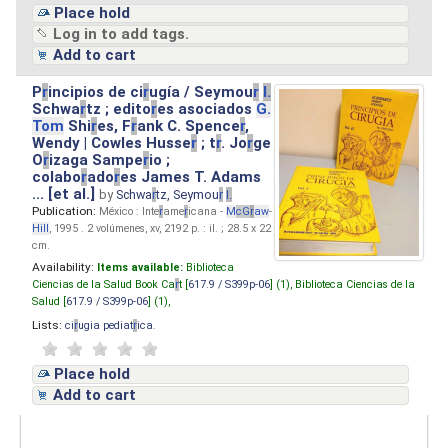
Place hold
Log in to add tags.
Add to cart
P
r
incipios de ci
r
ugía / Seymou
r
I.
Schwa
r
tz ; edito
r
es asociados
G.
Tom
Shi
r
es, F
r
ank C. Spence
r
,
Wendy | Cowles Husse
r
; t
r
. Jo
r
ge
O
r
izaga Sampe
r
io ;
colabo
r
ado
r
es James T. Adams
... [et al.]
by
Schwa
r
tz, Seymou
r
I.
Publication:
México : Inte
r
ame
r
icana -
M
cG
r
aw
-
Hill
, 1995 . 2 volúmenes, xv, 2192 p. : il. ; 28.5 x 22
cm.
Availability:
Items available:
Biblioteca
Ciencias de la Salud Book Ca
r
t [
617.9 / S399p-06
] (1),
Biblioteca Ciencias de la
Salud [
617.9 / S399p-06
] (1),
Lists:
ci
r
ugia pediat
r
ica
.
Place hold
Add to cart