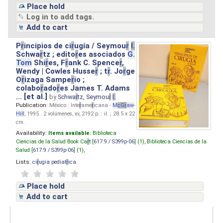
Place hold
Log in to add tags.
Add to cart
P
r
incipios de ci
r
ugía / Seymou
r
I.
Schwa
r
tz ; edito
r
es asociados
G.
Tom
Shi
r
es, F
r
ank C. Spence
r
,
Wendy | Cowles Husse
r
; t
r
. Jo
r
ge
O
r
izaga Sampe
r
io ;
colabo
r
ado
r
es James T. Adams
... [et al.]
by
Schwa
r
tz, Seymou
r
I.
Publication:
México : Inte
r
ame
r
icana -
M
cG
r
aw
-
Hill
, 1995 . 2 volúmenes, xv, 2192 p. : il. ; 28.5 x 22
cm.
Availability:
Items available:
Biblioteca
Ciencias de la Salud Book Ca
r
t [
617.9 / S399p-06
] (1),
Biblioteca Ciencias de la
Salud [
617.9 / S399p-06
] (1),
Lists:
ci
r
ugia pediat
r
ica
.
Place hold
Add to cart