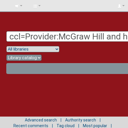
BIBLIOTECA
UNIV.
SURCOLOMBIANA
Advanced search
Authority search
Recent comments
Tag cloud
Most popular