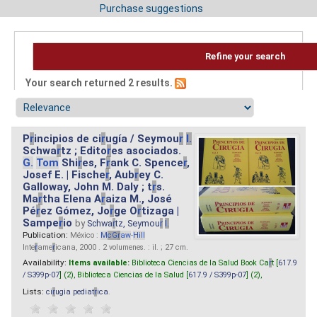
Purchase suggestions
Refine your search
Your search returned 2 results.
P
r
incipios de ci
r
ugía / Seymou
r
I.
Schwa
r
tz ; Edito
r
es asociados.
G.
Tom
Shi
r
es, F
r
ank C. Spence
r
,
Josef E. | Fische
r
, Aub
r
ey C.
Galloway, John M. Daly ; t
r
s.
Ma
r
tha Elena A
r
aiza M., José
Pé
r
ez Gómez, Jo
r
ge O
r
tizaga |
Sampe
r
io
by
Schwa
r
tz, Seymou
r
I.
Publication:
México :
M
cG
r
aw
-
Hill
Inte
r
ame
r
icana, 2000 . 2 volumenes. : il. ; 27 cm.
Availability:
Items available:
Biblioteca Ciencias de la Salud Book Ca
r
t [
617.9
/ S399p-07
] (2),
Biblioteca Ciencias de la Salud [
617.9 / S399p-07
] (2),
Lists:
ci
r
ugia pediat
r
ica
.