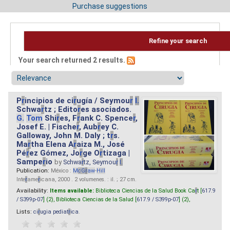
Purchase suggestions
Refine your search
Your search returned 2 results.
P
r
incipios de ci
r
ugía / Seymou
r
I.
Schwa
r
tz ; Edito
r
es asociados.
G.
Tom
Shi
r
es, F
r
ank C. Spence
r
,
Josef E. | Fische
r
, Aub
r
ey C.
Galloway, John M. Daly ; t
r
s.
Ma
r
tha Elena A
r
aiza M., José
Pé
r
ez Gómez, Jo
r
ge O
r
tizaga |
Sampe
r
io
by
Schwa
r
tz, Seymou
r
I.
Publication:
México :
M
cG
r
aw
-
Hill
Inte
r
ame
r
icana, 2000 . 2 volumenes. : il. ; 27 cm.
Availability:
Items available:
Biblioteca Ciencias de la Salud Book Ca
r
t [
617.9
/ S399p-07
] (2),
Biblioteca Ciencias de la Salud [
617.9 / S399p-07
] (2),
Lists:
ci
r
ugia pediat
r
ica
.