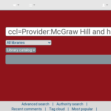
BIBLIOTECA
UNIV.
SURCOLOMBIANA
Advanced search
Authority search
Recent comments
Tag cloud
Most popular