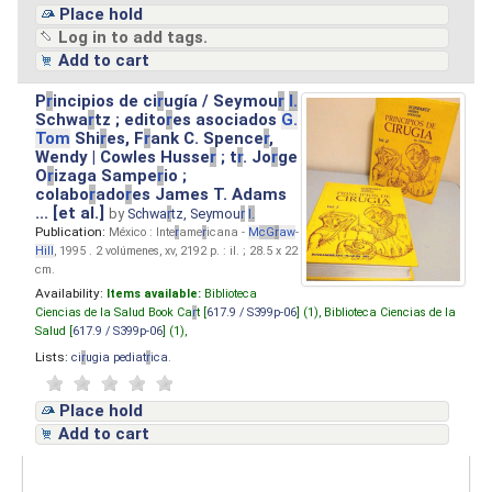
Place hold
Log in to add tags.
Add to cart
P
r
incipios de ci
r
ugía / Seymou
r
I.
Schwa
r
tz ; edito
r
es asociados
G.
Tom
Shi
r
es, F
r
ank C. Spence
r
,
Wendy | Cowles Husse
r
; t
r
. Jo
r
ge
O
r
izaga Sampe
r
io ;
colabo
r
ado
r
es James T. Adams
... [et al.]
by
Schwa
r
tz, Seymou
r
I.
Publication:
México : Inte
r
ame
r
icana -
M
cG
r
aw
-
Hill
, 1995 . 2 volúmenes, xv, 2192 p. : il. ; 28.5 x 22
cm.
Availability:
Items available:
Biblioteca
Ciencias de la Salud Book Ca
r
t [
617.9 / S399p-06
] (1),
Biblioteca Ciencias de la
Salud [
617.9 / S399p-06
] (1),
Lists:
ci
r
ugia pediat
r
ica
.
Place hold
Add to cart