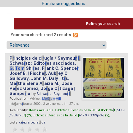
Purchase suggestions
Refine your search
Your search returned 2 results.
P
r
incipios de ci
r
ugía / Seymou
r
I.
Schwa
r
tz ; Edito
r
es asociados.
G.
Tom
Shi
r
es, F
r
ank C. Spence
r
,
Josef E. | Fische
r
, Aub
r
ey C.
Galloway, John M. Daly ; t
r
s.
Ma
r
tha Elena A
r
aiza M., José
Pé
r
ez Gómez, Jo
r
ge O
r
tizaga |
Sampe
r
io
by
Schwa
r
tz, Seymou
r
I.
Publication:
México :
M
cG
r
aw
-
Hill
Inte
r
ame
r
icana, 2000 . 2 volumenes. : il. ; 27 cm.
Availability:
Items available:
Biblioteca Ciencias de la Salud Book Ca
r
t [
617.9
/ S399p-07
] (2),
Biblioteca Ciencias de la Salud [
617.9 / S399p-07
] (2),
Lists:
ci
r
ugia pediat
r
ica
.