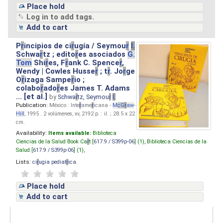
Place hold
Log in to add tags.
Add to cart
P
r
incipios de ci
r
ugía / Seymou
r
I.
Schwa
r
tz ; edito
r
es asociados
G.
Tom
Shi
r
es, F
r
ank C. Spence
r
,
Wendy | Cowles Husse
r
; t
r
. Jo
r
ge
O
r
izaga Sampe
r
io ;
colabo
r
ado
r
es James T. Adams
... [et al.]
by
Schwa
r
tz, Seymou
r
I.
Publication:
México : Inte
r
ame
r
icana -
M
cG
r
aw
-
Hill
, 1995 . 2 volúmenes, xv, 2192 p. : il. ; 28.5 x 22
cm.
Availability:
Items available:
Biblioteca
Ciencias de la Salud Book Ca
r
t [
617.9 / S399p-06
] (1),
Biblioteca Ciencias de la
Salud [
617.9 / S399p-06
] (1),
Lists:
ci
r
ugia pediat
r
ica
.
Place hold
Add to cart