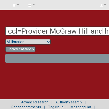
BIBLIOTECA
UNIV.
SURCOLOMBIANA
Advanced search
Authority search
Recent comments
Tag cloud
Most popular