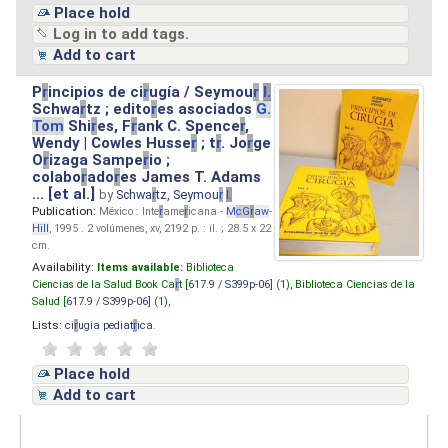
Place hold
Log in to add tags.
Add to cart
P
r
incipios de ci
r
ugía / Seymou
r
I.
Schwa
r
tz ; edito
r
es asociados
G.
Tom
Shi
r
es, F
r
ank C. Spence
r
,
Wendy | Cowles Husse
r
; t
r
. Jo
r
ge
O
r
izaga Sampe
r
io ;
colabo
r
ado
r
es James T. Adams
... [et al.]
by
Schwa
r
tz, Seymou
r
I.
Publication:
México : Inte
r
ame
r
icana -
M
cG
r
aw
-
Hill
, 1995 . 2 volúmenes, xv, 2192 p. : il. ; 28.5 x 22
cm.
Availability:
Items available:
Biblioteca
Ciencias de la Salud Book Ca
r
t [
617.9 / S399p-06
] (1),
Biblioteca Ciencias de la
Salud [
617.9 / S399p-06
] (1),
Lists:
ci
r
ugia pediat
r
ica
.
Place hold
Add to cart