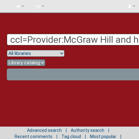
BIBLIOTECA
UNIV.
SURCOLOMBIANA
Advanced search
Authority search
Recent comments
Tag cloud
Most popular