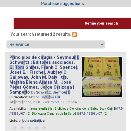
Purchase suggestions
Refine your search
Your search returned 2 results.
P
r
incipios de ci
r
ugía / Seymou
r
I.
Schwa
r
tz ; Edito
r
es asociados.
G.
Tom
Shi
r
es, F
r
ank C. Spence
r
,
Josef E. | Fische
r
, Aub
r
ey C.
Galloway, John M. Daly ; t
r
s.
Ma
r
tha Elena A
r
aiza M., José
Pé
r
ez Gómez, Jo
r
ge O
r
tizaga |
Sampe
r
io
by
Schwa
r
tz, Seymou
r
I.
Publication:
México :
M
cG
r
aw
-
Hill
Inte
r
ame
r
icana, 2000 . 2 volumenes. : il. ; 27 cm.
Availability:
Items available:
Biblioteca Ciencias de la Salud Book Ca
r
t [
617.9
/ S399p-07
] (2),
Biblioteca Ciencias de la Salud [
617.9 / S399p-07
] (2),
Lists:
ci
r
ugia pediat
r
ica
.