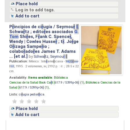
Place hold
Log in to add tags.
Add to cart
P
r
incipios de ci
r
ugía / Seymou
r
I.
Schwa
r
tz ; edito
r
es asociados
G.
Tom
Shi
r
es, F
r
ank C. Spence
r
,
Wendy | Cowles Husse
r
; t
r
. Jo
r
ge
O
r
izaga Sampe
r
io ;
colabo
r
ado
r
es James T. Adams
... [et al.]
by
Schwa
r
tz, Seymou
r
I.
Publication:
México : Inte
r
ame
r
icana -
M
cG
r
aw
-
Hill
, 1995 . 2 volúmenes, xv, 2192 p. : il. ; 28.5 x 22
cm.
Availability:
Items available:
Biblioteca
Ciencias de la Salud Book Ca
r
t [
617.9 / S399p-06
] (1),
Biblioteca Ciencias de la
Salud [
617.9 / S399p-06
] (1),
Lists:
ci
r
ugia pediat
r
ica
.
Place hold
Add to cart