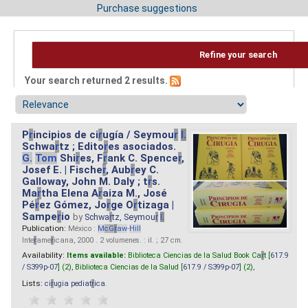
Purchase suggestions
Refine your search
Your search returned 2 results.
P
r
incipios de ci
r
ugía / Seymou
r
I.
Schwa
r
tz ; Edito
r
es asociados.
G.
Tom
Shi
r
es, F
r
ank C. Spence
r
,
Josef E. | Fische
r
, Aub
r
ey C.
Galloway, John M. Daly ; t
r
s.
Ma
r
tha Elena A
r
aiza M., José
Pé
r
ez Gómez, Jo
r
ge O
r
tizaga |
Sampe
r
io
by
Schwa
r
tz, Seymou
r
I.
Publication:
México :
M
cG
r
aw
-
Hill
Inte
r
ame
r
icana, 2000 . 2 volumenes. : il. ; 27 cm.
Availability:
Items available:
Biblioteca Ciencias de la Salud Book Ca
r
t [
617.9
/ S399p-07
] (2),
Biblioteca Ciencias de la Salud [
617.9 / S399p-07
] (2),
Lists:
ci
r
ugia pediat
r
ica
.