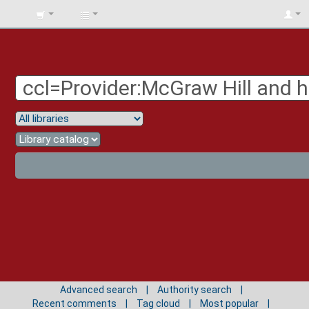
BIBLIOTECA
UNIV.
SURCOLOMBIANA
Advanced search
Authority search
Recent comments
Tag cloud
Most popular