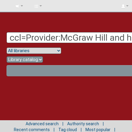
BIBLIOTECA
UNIV.
SURCOLOMBIANA
Advanced search
Authority search
Recent comments
Tag cloud
Most popular