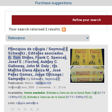
Purchase suggestions
Refine your search
Your search returned 2 results.
P
r
incipios de ci
r
ugía / Seymou
r
I.
Schwa
r
tz ; Edito
r
es asociados.
G.
Tom
Shi
r
es, F
r
ank C. Spence
r
,
Josef E. | Fische
r
, Aub
r
ey C.
Galloway, John M. Daly ; t
r
s.
Ma
r
tha Elena A
r
aiza M., José
Pé
r
ez Gómez, Jo
r
ge O
r
tizaga |
Sampe
r
io
by
Schwa
r
tz, Seymou
r
I.
Publication:
México :
M
cG
r
aw
-
Hill
Inte
r
ame
r
icana, 2000 . 2 volumenes. : il. ; 27 cm.
Availability:
Items available:
Biblioteca Ciencias de la Salud Book Ca
r
t [
617.9
/ S399p-07
] (2),
Biblioteca Ciencias de la Salud [
617.9 / S399p-07
] (2),
Lists:
ci
r
ugia pediat
r
ica
.