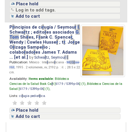
Place hold
Log in to add tags.
Add to cart
P
r
incipios de ci
r
ugía / Seymou
r
I.
Schwa
r
tz ; edito
r
es asociados
G.
Tom
Shi
r
es, F
r
ank C. Spence
r
,
Wendy | Cowles Husse
r
; t
r
. Jo
r
ge
O
r
izaga Sampe
r
io ;
colabo
r
ado
r
es James T. Adams
... [et al.]
by
Schwa
r
tz, Seymou
r
I.
Publication:
México : Inte
r
ame
r
icana -
M
cG
r
aw
-
Hill
, 1995 . 2 volúmenes, xv, 2192 p. : il. ; 28.5 x 22
cm.
Availability:
Items available:
Biblioteca
Ciencias de la Salud Book Ca
r
t [
617.9 / S399p-06
] (1),
Biblioteca Ciencias de la
Salud [
617.9 / S399p-06
] (1),
Lists:
ci
r
ugia pediat
r
ica
.
Place hold
Add to cart