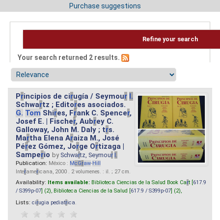
Purchase suggestions
Refine your search
Your search returned 2 results.
P
r
incipios de ci
r
ugía / Seymou
r
I.
Schwa
r
tz ; Edito
r
es asociados.
G.
Tom
Shi
r
es, F
r
ank C. Spence
r
,
Josef E. | Fische
r
, Aub
r
ey C.
Galloway, John M. Daly ; t
r
s.
Ma
r
tha Elena A
r
aiza M., José
Pé
r
ez Gómez, Jo
r
ge O
r
tizaga |
Sampe
r
io
by
Schwa
r
tz, Seymou
r
I.
Publication:
México :
M
cG
r
aw
-
Hill
Inte
r
ame
r
icana, 2000 . 2 volumenes. : il. ; 27 cm.
Availability:
Items available:
Biblioteca Ciencias de la Salud Book Ca
r
t [
617.9
/ S399p-07
] (2),
Biblioteca Ciencias de la Salud [
617.9 / S399p-07
] (2),
Lists:
ci
r
ugia pediat
r
ica
.