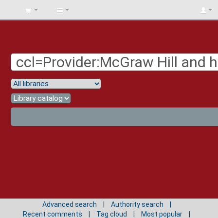
BIBLIOTECA
UNIV.
SURCOLOMBIANA
Advanced search
Authority search
Recent comments
Tag cloud
Most popular