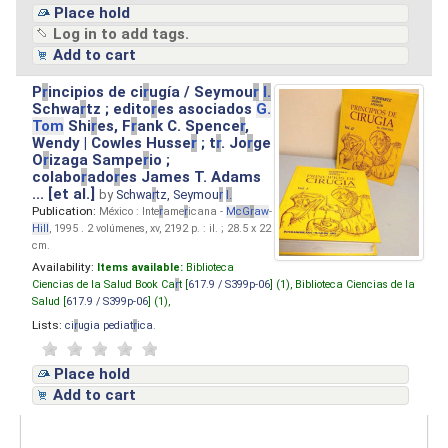
Place hold
Log in to add tags.
Add to cart
P
r
incipios de ci
r
ugía / Seymou
r
I.
Schwa
r
tz ; edito
r
es asociados
G.
Tom
Shi
r
es, F
r
ank C. Spence
r
,
Wendy | Cowles Husse
r
; t
r
. Jo
r
ge
O
r
izaga Sampe
r
io ;
colabo
r
ado
r
es James T. Adams
... [et al.]
by
Schwa
r
tz, Seymou
r
I.
Publication:
México : Inte
r
ame
r
icana -
M
cG
r
aw
-
Hill
, 1995 . 2 volúmenes, xv, 2192 p. : il. ; 28.5 x 22
cm.
Availability:
Items available:
Biblioteca
Ciencias de la Salud Book Ca
r
t [
617.9 / S399p-06
] (1),
Biblioteca Ciencias de la
Salud [
617.9 / S399p-06
] (1),
Lists:
ci
r
ugia pediat
r
ica
.
Place hold
Add to cart