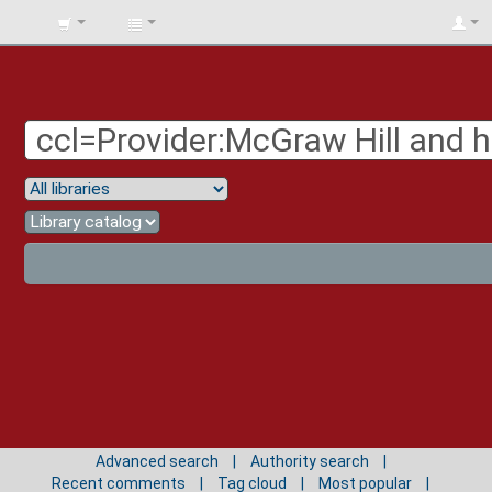
BIBLIOTECA
UNIV.
SURCOLOMBIANA
Advanced search
Authority search
Recent comments
Tag cloud
Most popular