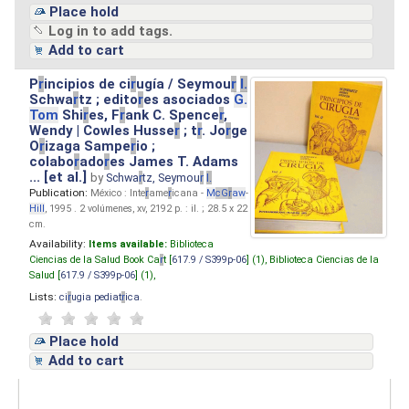
Place hold
Log in to add tags.
Add to cart
P
r
incipios de ci
r
ugía / Seymou
r
I.
Schwa
r
tz ; edito
r
es asociados
G.
Tom
Shi
r
es, F
r
ank C. Spence
r
,
Wendy | Cowles Husse
r
; t
r
. Jo
r
ge
O
r
izaga Sampe
r
io ;
colabo
r
ado
r
es James T. Adams
... [et al.]
by
Schwa
r
tz, Seymou
r
I.
Publication:
México : Inte
r
ame
r
icana -
M
cG
r
aw
-
Hill
, 1995 . 2 volúmenes, xv, 2192 p. : il. ; 28.5 x 22
cm.
Availability:
Items available:
Biblioteca
Ciencias de la Salud Book Ca
r
t [
617.9 / S399p-06
] (1),
Biblioteca Ciencias de la
Salud [
617.9 / S399p-06
] (1),
Lists:
ci
r
ugia pediat
r
ica
.
Place hold
Add to cart