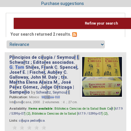
Purchase suggestions
Refine your search
Your search returned 2 results.
P
r
incipios de ci
r
ugía / Seymou
r
I.
Schwa
r
tz ; Edito
r
es asociados.
G.
Tom
Shi
r
es, F
r
ank C. Spence
r
,
Josef E. | Fische
r
, Aub
r
ey C.
Galloway, John M. Daly ; t
r
s.
Ma
r
tha Elena A
r
aiza M., José
Pé
r
ez Gómez, Jo
r
ge O
r
tizaga |
Sampe
r
io
by
Schwa
r
tz, Seymou
r
I.
Publication:
México :
M
cG
r
aw
-
Hill
Inte
r
ame
r
icana, 2000 . 2 volumenes. : il. ; 27 cm.
Availability:
Items available:
Biblioteca Ciencias de la Salud Book Ca
r
t [
617.9
/ S399p-07
] (2),
Biblioteca Ciencias de la Salud [
617.9 / S399p-07
] (2),
Lists:
ci
r
ugia pediat
r
ica
.