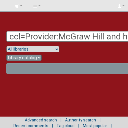
BIBLIOTECA
UNIV.
SURCOLOMBIANA
Advanced search
Authority search
Recent comments
Tag cloud
Most popular