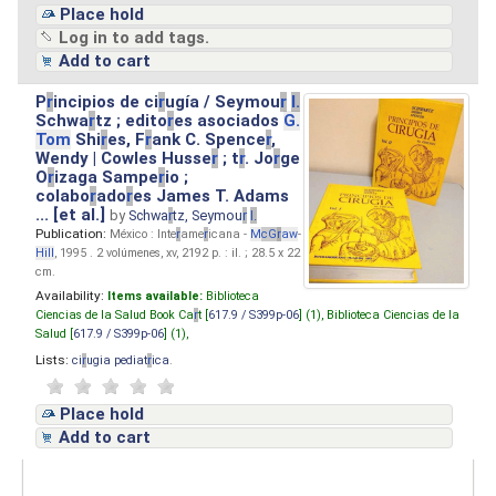
Place hold
Log in to add tags.
Add to cart
P
r
incipios de ci
r
ugía / Seymou
r
I.
Schwa
r
tz ; edito
r
es asociados
G.
Tom
Shi
r
es, F
r
ank C. Spence
r
,
Wendy | Cowles Husse
r
; t
r
. Jo
r
ge
O
r
izaga Sampe
r
io ;
colabo
r
ado
r
es James T. Adams
... [et al.]
by
Schwa
r
tz, Seymou
r
I.
Publication:
México : Inte
r
ame
r
icana -
M
cG
r
aw
-
Hill
, 1995 . 2 volúmenes, xv, 2192 p. : il. ; 28.5 x 22
cm.
Availability:
Items available:
Biblioteca
Ciencias de la Salud Book Ca
r
t [
617.9 / S399p-06
] (1),
Biblioteca Ciencias de la
Salud [
617.9 / S399p-06
] (1),
Lists:
ci
r
ugia pediat
r
ica
.
Place hold
Add to cart