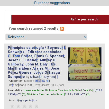
Purchase suggestions
Refine your search
Your search returned 2 results.
P
r
incipios de ci
r
ugía / Seymou
r
I.
Schwa
r
tz ; Edito
r
es asociados.
G.
Tom
Shi
r
es, F
r
ank C. Spence
r
,
Josef E. | Fische
r
, Aub
r
ey C.
Galloway, John M. Daly ; t
r
s.
Ma
r
tha Elena A
r
aiza M., José
Pé
r
ez Gómez, Jo
r
ge O
r
tizaga |
Sampe
r
io
by
Schwa
r
tz, Seymou
r
I.
Publication:
México :
M
cG
r
aw
-
Hill
Inte
r
ame
r
icana, 2000 . 2 volumenes. : il. ; 27 cm.
Availability:
Items available:
Biblioteca Ciencias de la Salud Book Ca
r
t [
617.9
/ S399p-07
] (2),
Biblioteca Ciencias de la Salud [
617.9 / S399p-07
] (2),
Lists:
ci
r
ugia pediat
r
ica
.