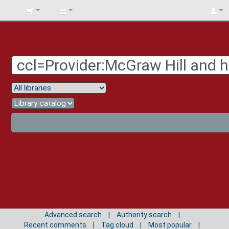
BIBLIOTECA
UNIV.
SURCOLOMBIANA
Advanced search
Authority search
Recent comments
Tag cloud
Most popular