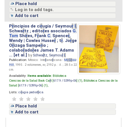
Place hold
Log in to add tags.
Add to cart
P
r
incipios de ci
r
ugía / Seymou
r
I.
Schwa
r
tz ; edito
r
es asociados
G.
Tom
Shi
r
es, F
r
ank
C.
Spence
r
,
Wendy | Cowles Husse
r
; t
r
. Jo
r
ge
O
r
izaga Sampe
r
io ;
colabo
r
ado
r
es James T. Adams
... [et al.]
by
Schwa
r
tz, Seymou
r
I.
Publication:
México : Inte
r
ame
r
icana -
M
cG
r
aw
-
Hill
, 1995 . 2 volúmenes, xv, 2192 p. : il. ; 28.5 x 22
cm.
Availability:
Items available:
Biblioteca
Ciencias de la Salud Book Ca
r
t [
617.9 / S399p-06
] (1),
Biblioteca Ciencias de la
Salud [
617.9 / S399p-06
] (1),
Lists:
ci
r
ugia pediat
r
ica
.
Place hold
Add to cart