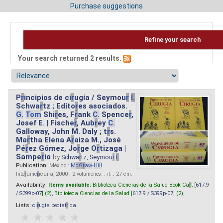
Purchase suggestions
Refine your search
Your search returned 2 results.
P
r
incipios de ci
r
ugía / Seymou
r
I.
Schwa
r
tz ; Edito
r
es asociados.
G.
Tom
Shi
r
es, F
r
ank
C.
Spence
r
,
Josef E. | Fische
r
, Aub
r
ey
C.
Galloway, John M. Daly ; t
r
s.
Ma
r
tha Elena A
r
aiza M., José
Pé
r
ez Gómez, Jo
r
ge O
r
tizaga |
Sampe
r
io
by
Schwa
r
tz, Seymou
r
I.
Publication:
México :
M
cG
r
aw
-
Hill
Inte
r
ame
r
icana, 2000 . 2 volumenes. : il. ; 27 cm.
Availability:
Items available:
Biblioteca Ciencias de la Salud Book Ca
r
t [
617.9
/ S399p-07
] (2),
Biblioteca Ciencias de la Salud [
617.9 / S399p-07
] (2),
Lists:
ci
r
ugia pediat
r
ica
.