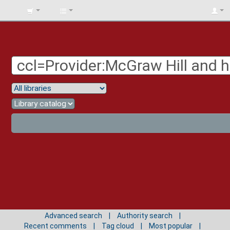
BIBLIOTECA
UNIV.
SURCOLOMBIANA
Advanced search
Authority search
Recent comments
Tag cloud
Most popular