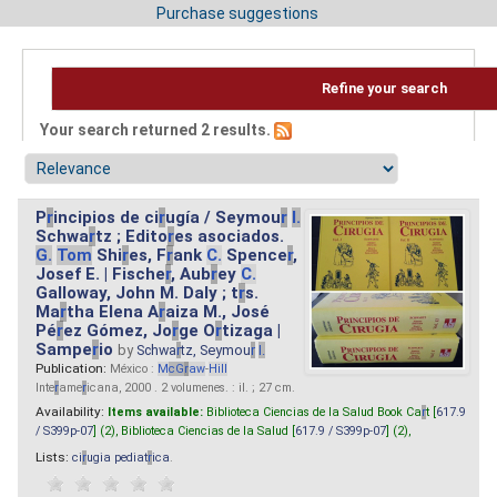
Purchase suggestions
Refine your search
Your search returned 2 results.
P
r
incipios de ci
r
ugía / Seymou
r
I.
Schwa
r
tz ; Edito
r
es asociados.
G.
Tom
Shi
r
es, F
r
ank
C.
Spence
r
,
Josef E. | Fische
r
, Aub
r
ey
C.
Galloway, John M. Daly ; t
r
s.
Ma
r
tha Elena A
r
aiza M., José
Pé
r
ez Gómez, Jo
r
ge O
r
tizaga |
Sampe
r
io
by
Schwa
r
tz, Seymou
r
I.
Publication:
México :
M
cG
r
aw
-
Hill
Inte
r
ame
r
icana, 2000 . 2 volumenes. : il. ; 27 cm.
Availability:
Items available:
Biblioteca Ciencias de la Salud Book Ca
r
t [
617.9
/ S399p-07
] (2),
Biblioteca Ciencias de la Salud [
617.9 / S399p-07
] (2),
Lists:
ci
r
ugia pediat
r
ica
.