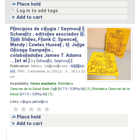
Place hold
Log in to add tags.
Add to cart
P
r
incipios de ci
r
ugía / Seymou
r
I.
Schwa
r
tz ; edito
r
es asociados
G.
Tom
Shi
r
es, F
r
ank
C.
Spence
r
,
Wendy | Cowles Husse
r
; t
r
. Jo
r
ge
O
r
izaga Sampe
r
io ;
colabo
r
ado
r
es James T. Adams
... [et al.]
by
Schwa
r
tz, Seymou
r
I.
Publication:
México : Inte
r
ame
r
icana -
M
cG
r
aw
-
Hill
, 1995 . 2 volúmenes, xv, 2192 p. : il. ; 28.5 x 22
cm.
Availability:
Items available:
Biblioteca
Ciencias de la Salud Book Ca
r
t [
617.9 / S399p-06
] (1),
Biblioteca Ciencias de la
Salud [
617.9 / S399p-06
] (1),
Lists:
ci
r
ugia pediat
r
ica
.
Place hold
Add to cart