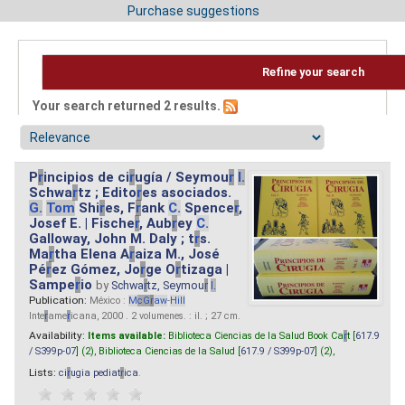
Purchase suggestions
Refine your search
Your search returned 2 results.
P
r
incipios de ci
r
ugía / Seymou
r
I.
Schwa
r
tz ; Edito
r
es asociados.
G.
Tom
Shi
r
es, F
r
ank
C.
Spence
r
,
Josef E. | Fische
r
, Aub
r
ey
C.
Galloway, John M. Daly ; t
r
s.
Ma
r
tha Elena A
r
aiza M., José
Pé
r
ez Gómez, Jo
r
ge O
r
tizaga |
Sampe
r
io
by
Schwa
r
tz, Seymou
r
I.
Publication:
México :
M
cG
r
aw
-
Hill
Inte
r
ame
r
icana, 2000 . 2 volumenes. : il. ; 27 cm.
Availability:
Items available:
Biblioteca Ciencias de la Salud Book Ca
r
t [
617.9
/ S399p-07
] (2),
Biblioteca Ciencias de la Salud [
617.9 / S399p-07
] (2),
Lists:
ci
r
ugia pediat
r
ica
.