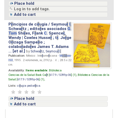
Place hold
Log in to add tags.
Add to cart
P
r
incipios de ci
r
ugía / Seymou
r
I.
Schwa
r
tz ; edito
r
es asociados
G.
Tom
Shi
r
es, F
r
ank
C.
Spence
r
,
Wendy | Cowles Husse
r
; t
r
. Jo
r
ge
O
r
izaga Sampe
r
io ;
colabo
r
ado
r
es James T. Adams
... [et al.]
by
Schwa
r
tz, Seymou
r
I.
Publication:
México : Inte
r
ame
r
icana -
M
cG
r
aw
-
Hill
, 1995 . 2 volúmenes, xv, 2192 p. : il. ; 28.5 x 22
cm.
Availability:
Items available:
Biblioteca
Ciencias de la Salud Book Ca
r
t [
617.9 / S399p-06
] (1),
Biblioteca Ciencias de la
Salud [
617.9 / S399p-06
] (1),
Lists:
ci
r
ugia pediat
r
ica
.
Place hold
Add to cart