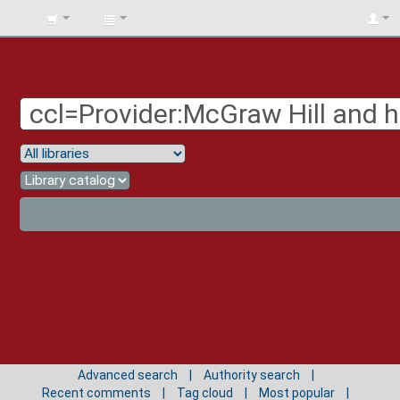
BIBLIOTECA
UNIV.
SURCOLOMBIANA
Advanced search
Authority search
Recent comments
Tag cloud
Most popular