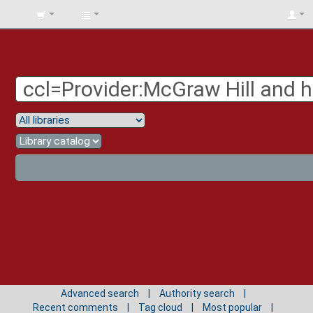
BIBLIOTECA
UNIV.
SURCOLOMBIANA
Advanced search
Authority search
Recent comments
Tag cloud
Most popular