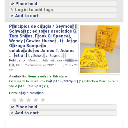
Place hold
Log in to add tags.
Add to cart
P
r
incipios de ci
r
ugía / Seymou
r
I.
Schwa
r
tz ; edito
r
es asociados
G.
Tom
Shi
r
es, F
r
ank
C.
Spence
r
,
Wendy | Cowles Husse
r
; t
r
. Jo
r
ge
O
r
izaga Sampe
r
io ;
colabo
r
ado
r
es James T. Adams
... [et al.]
by
Schwa
r
tz, Seymou
r
I.
Publication:
México : Inte
r
ame
r
icana -
M
cG
r
aw
-
Hill
, 1995 . 2 volúmenes, xv, 2192 p. : il. ; 28.5 x 22
cm.
Availability:
Items available:
Biblioteca
Ciencias de la Salud Book Ca
r
t [
617.9 / S399p-06
] (1),
Biblioteca Ciencias de la
Salud [
617.9 / S399p-06
] (1),
Lists:
ci
r
ugia pediat
r
ica
.
Place hold
Add to cart