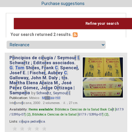
Purchase suggestions
Refine your search
Your search returned 2 results.
P
r
incipios de ci
r
ugía / Seymou
r
I.
Schwa
r
tz ; Edito
r
es asociados.
G.
Tom
Shi
r
es, F
r
ank
C.
Spence
r
,
Josef E. | Fische
r
, Aub
r
ey
C.
Galloway, John M. Daly ; t
r
s.
Ma
r
tha Elena A
r
aiza M., José
Pé
r
ez Gómez, Jo
r
ge O
r
tizaga |
Sampe
r
io
by
Schwa
r
tz, Seymou
r
I.
Publication:
México :
M
cG
r
aw
-
Hill
Inte
r
ame
r
icana, 2000 . 2 volumenes. : il. ; 27 cm.
Availability:
Items available:
Biblioteca Ciencias de la Salud Book Ca
r
t [
617.9
/ S399p-07
] (2),
Biblioteca Ciencias de la Salud [
617.9 / S399p-07
] (2),
Lists:
ci
r
ugia pediat
r
ica
.