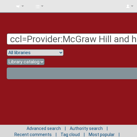
BIBLIOTECA
UNIV.
SURCOLOMBIANA
Advanced search
Authority search
Recent comments
Tag cloud
Most popular