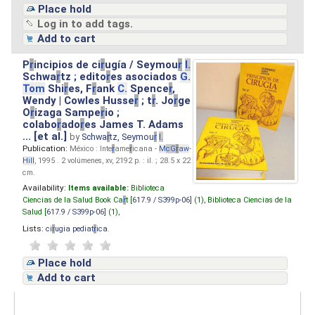
Place hold
Log in to add tags.
Add to cart
P
r
incipios de ci
r
ugía / Seymou
r
I.
Schwa
r
tz ; edito
r
es asociados
G.
Tom
Shi
r
es, F
r
ank
C.
Spence
r
,
Wendy | Cowles Husse
r
; t
r
. Jo
r
ge
O
r
izaga Sampe
r
io ;
colabo
r
ado
r
es James T. Adams
... [et al.]
by
Schwa
r
tz, Seymou
r
I.
Publication:
México : Inte
r
ame
r
icana -
M
cG
r
aw
-
Hill
, 1995 . 2 volúmenes, xv, 2192 p. : il. ; 28.5 x 22
cm.
Availability:
Items available:
Biblioteca
Ciencias de la Salud Book Ca
r
t [
617.9 / S399p-06
] (1),
Biblioteca Ciencias de la
Salud [
617.9 / S399p-06
] (1),
Lists:
ci
r
ugia pediat
r
ica
.
Place hold
Add to cart