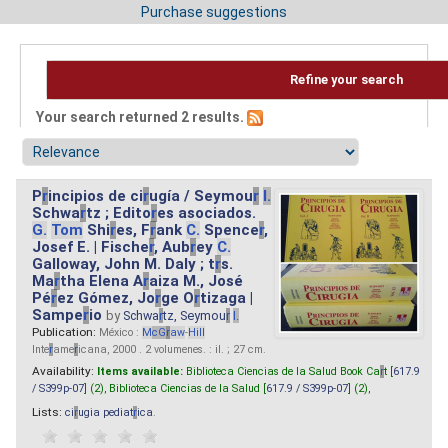
Purchase suggestions
Refine your search
Your search returned 2 results.
P
r
incipios de ci
r
ugía / Seymou
r
I.
Schwa
r
tz ; Edito
r
es asociados.
G.
Tom
Shi
r
es, F
r
ank
C.
Spence
r
,
Josef E. | Fische
r
, Aub
r
ey
C.
Galloway, John M. Daly ; t
r
s.
Ma
r
tha Elena A
r
aiza M., José
Pé
r
ez Gómez, Jo
r
ge O
r
tizaga |
Sampe
r
io
by
Schwa
r
tz, Seymou
r
I.
Publication:
México :
M
cG
r
aw
-
Hill
Inte
r
ame
r
icana, 2000 . 2 volumenes. : il. ; 27 cm.
Availability:
Items available:
Biblioteca Ciencias de la Salud Book Ca
r
t [
617.9
/ S399p-07
] (2),
Biblioteca Ciencias de la Salud [
617.9 / S399p-07
] (2),
Lists:
ci
r
ugia pediat
r
ica
.